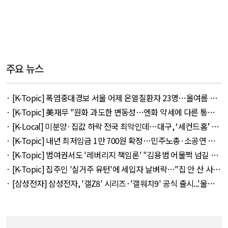
주요 뉴스
· [K-Topic] 폭염중대경보 서울 어제 온열질환자 23명…올여름 최
다 외 33건 - August 5, 2026
· [K-Topic] 美재무 "원화 과도한 변동성…엔화 약세에 다른 통화
뒤따를 것" 외 50건 - August 5, 2026
· [K-Local] 미분양·집값 하락 전국 최악인데…대구, ‘세컨드홈’ 특
례서 빠졌다 외 11건 - August 5, 2026
· [K-Topic] 내년 최저임금 1만 700원 확정…민주노총·소공연 이
의 불수용 외 44건 - August 5, 2026
· [K-Topic] 범여권서도 '레버리지 책임론' "김용범 어물쩍 넘길 수
없어" 외 50건 - August 5, 2026
· [K-Topic] 집주인 '실거주 유턴'에 세입자 날벼락…"집 안 산 사람
만 바보" 외 50건 - August 5, 2026
· [삼성전자] 삼성전자, '갤Z8' 시리즈·'갤워치9' 공식 출시...'울트
라' 257만 7300원 외 51건 - August 6, 2026