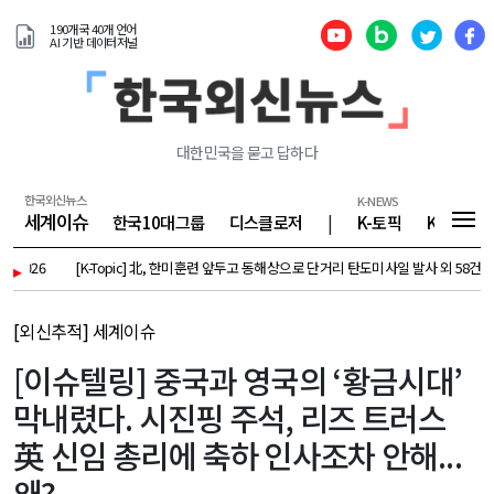
190개국 40개 언어
AI 기반 데이터저널
대한민국을 묻고 답하다
한국외신뉴스
K-NEWS
세계이슈
한국10대그룹
디스클로저
|
K-토픽
K-기업
26
▸
[K-Topic] 北, 한미훈련 앞두고 동해상으로 단거리 탄도미사일 발사 외 58건 - August 
[외신추적] 세계이슈
[이슈텔링] 중국과 영국의 ‘황금시대’
막내렸다. 시진핑 주석, 리즈 트러스
英 신임 총리에 축하 인사조차 안해...
왜?