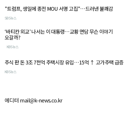
"트럼프, 생일에 종전 MOU 서명 고집"…드러낸 불쾌감
SBS뉴스
‘바티칸 외교’ 나서는 이 대통령…교황 면담 무슨 이야기
오갈까?
KBS뉴스
주식 판 돈 3조 7천억 주택시장 유입…15억 ↑ 고가주택 급증
KBS뉴스
에디터 mail@k-news.co.kr