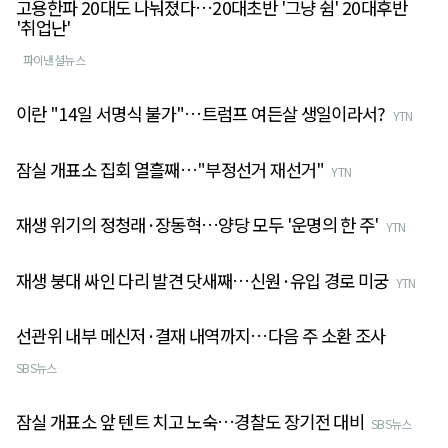
고용한파 20대도 나눠졌다…20대초반 '그냥 쉼' 20대후반
'취업난'
파이낸셜뉴스
이란 "14일 서명식 불가"…트럼프 여든살 생일이라서?
YTN
잠실 개표소 집회 열흘째…"부정선거 재선거"
YTN
재생 위기의 정청래·장동혁…양당 모두 '운명의 한 주'
YTN
재생 붕대 싸인 다리 발견 닷새째…신원·유입 경로 미궁
YTN
선관위 내부 메신저·결재 내역까지…다음 주 소환 조사
SBS뉴스
잠실 개표소 앞 텐트 치고 노숙…경찰도 장기전 대비
SBS뉴스