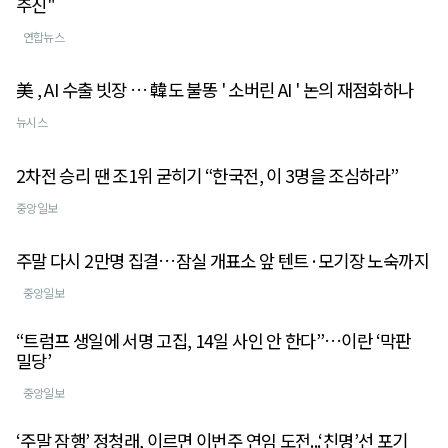
추진"
연합뉴스
美 , AI 수출 빗장 … 韓도 불똥 ' 소버린 AI ' 논의 재점화하나
뉴시스
2차전 승리 땐 조1위 굳히기 “한국전, 이 3명을 조심하라”
중앙일보
주말 다시 2만명 집결…잠실 개표소 앞 텐트·모기장 노숙까지
중앙일보
“트럼프 생일에 서명 고집, 14일 사인 안 한다”…이란 ‘막판
밀당’
중앙일보
‘주말 잠행’ 정청래, 이르면 이번주 연임 도전...‘친명’선 포기