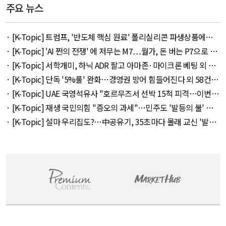
주요 뉴스
· [K-Topic] 트럼프, '반도체 핵심 원료' 폴리실리콘 파생상품에
15% 관세 외 27건 - August 7, 2026
· [K-Topic] 'AI 쩐의 전쟁' 에 저무는 M7…월가, 돈 버는 P7으로 갈
아타나 외 30건 - August 8, 2026
· [K-Topic] 서학개미, 하닉 ADR 팔고 아마존·마이크론 베팅 외 45
건 - August 8, 2026
· [K-Topic] 단독 '5%룰' 완화…경영권 방어 힘들어진다 외 58건 -
August 7, 2026
· [K-Topic] UAE 국영석유사 "호르무즈서 선박 15척 피격…이번주
에도 3척" 외 9건 - August 8, 2026
· [K-Topic] 재생 국민의힘 "증오의 과세"…민주도 '발등의 불' 외
53건 - August 7, 2026
· [K-Topic] 설마 우리집도?…中공유기, 35초마다 몰래 교신 '발칵'
외 48건 - August 7, 2026