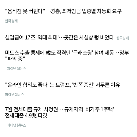
"음식점 못 버틴다"…경총, 최저임금 업종별 차등화 요구
한국경제
실업급여 17조 '역대 최대'…곳간은 사실상 텅 비었다
한국경제
미토스 수출 통제에 韓도 직격탄 '글래스윙' 참여 제동…정부
"파악 중"
파이낸셜뉴스
"온라인 합의도 좋다"는 트럼프, '반쪽 종전' 서두른 이유
파이낸셜뉴스
7월 전세대출 규제 사정권 ‥규제지역 '비거주 1주택'
전세대출 4.9兆 타깃
파이낸셜뉴스