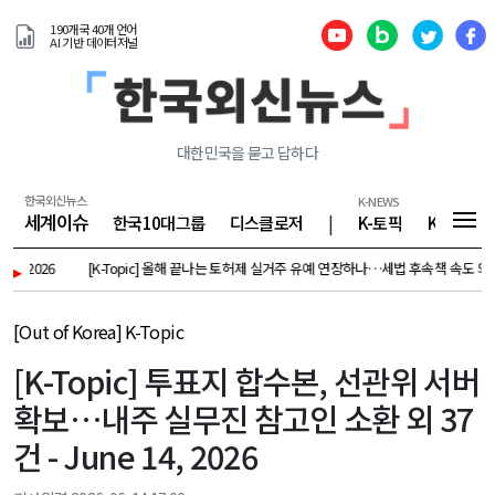
190개국 40개 언어
AI 기반 데이터저널
대한민국을 묻고 답하다
한국외신뉴스
K-NEWS
세계이슈
한국10대그룹
디스클로저
|
K-토픽
K-기업
26
▸
[K-Topic] 올해 끝나는 토허제 실거주 유예 연장하나…세법 후속책 속도 외 16건 - Augu
[Out of Korea] K-Topic
[K-Topic] 투표지 합수본, 선관위 서버
확보…내주 실무진 참고인 소환 외 37
건 - June 14, 2026