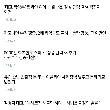
‘대표 책임론’ 휩싸인 여야… 鄭·張, 강성 팬덤 갇혀 격전지
외면
세계일보
자고나면 수억 껑충, 2배 위약금도 불사…동탄 광풍, 그 이면엔
이데일리
8000선 회복한 코스피…“상승 탄력 vs 추가
조정”[주간증시전망]
이데일리
유럽 순방 반환점 돈 李…이탈리아 세제장벽 낮추고 문화외교
넓혔다
이데일리
김병지 대표 "멕시코전 해볼만 하다…해법은 이강인 발끝"