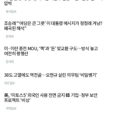
압박
동아일보
조승래 “‘여당은 큰 그릇’ 이 대통령 메시지가 정청래 겨냥?
왜곡된 해석”
한겨례
미·이란 종전 MOU, ‘핵’과 ‘돈’ 맞교환 구도…방식 놓고
여전히 평행선
한겨례
38도 고열에도 역전골…오현규 살린 의무팀 ‘비밀병기’
국민일보
美, ‘미토스5’ 외국인 사용 전면 금지 韓 기업·정부 보안
프로젝트 ‘비상’
세계일보