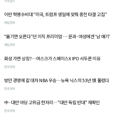
이데일리
이란 혁명수비대 “미국, 트럼프 생일에 맞춰 종전 타결 고집”
매일경제
“옮기면 오른다”던 이직 프리미엄 … 문과·여성에겐 ‘남 얘기’
매일경제
화성 가면 상장?…머스크가 스페이스X IPO 서두른 이유
한국경제
방만 경영에 칼 대자 NBA 우승…뉴욕 닉스의 53년 恨 풀렸다
한국경제
中·대만 야당 고위급 한자리…"대만 독립 반대" 재확인
한국경제