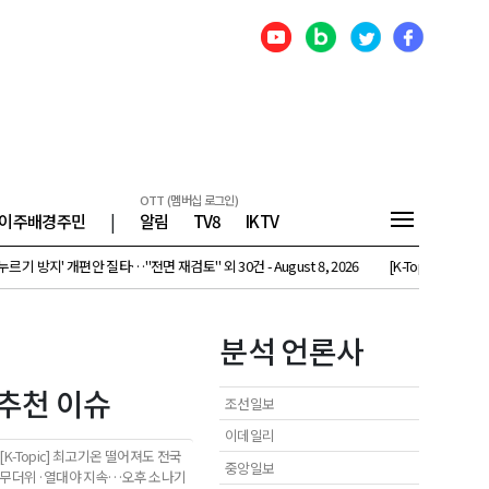
OTT (멤버십 로그인)
이주배경주민
|
알림
TV8
IKTV
지' 개편안 질타…"전면 재검토" 외 30건 - August 8, 2026
[K-Topic] 최고기온 떨어져
분석 언론사
추천 이슈
조선일보
이데일리
[K-Topic] 최고기온 떨어져도 전국
중앙일보
무더위·열대야 지속…오후 소나기