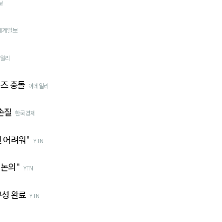
보
세계일보
일리
즈 충돌
이데일리
손질
한국경제
긴 어려워"
YTN
 논의"
YTN
구성 완료
YTN