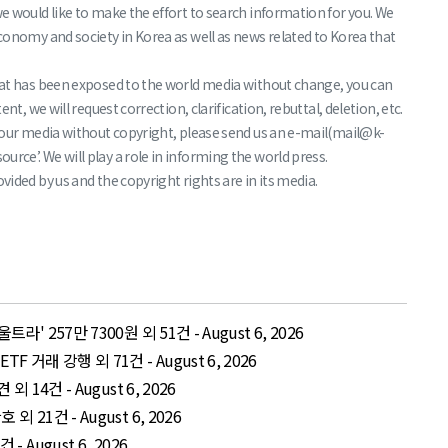
we would like to make the effort to search information for you. We
economy and society in Korea as well as news related to Korea that
that has been exposed to the world media without change, you can
nt, we will request correction, clarification, rebuttal, deletion, etc.
f your media without copyright, please send us an e-mail(mail@k-
rce’. We will play a role in informing the world press.
vided by us and the copyright rights are in its media.
' 257만 7300원 외 51건 - August 6, 2026
거래 강행 외 71건 - August 6, 2026
 14건 - August 6, 2026
 21건 - August 6, 2026
 August 6, 2026