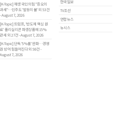
한국일보
[K-Topic] 재생 국민의힘 "증오의
과세"…민주도 '발등의 불' 외 53건
TV조선
- August 7, 2026
연합뉴스
[K-Topic] 트럼프, '반도체 핵심 원
뉴시스
료' 폴리실리콘 파생상품에 15%
관세 외 27건 - August 7, 2026
[K-Topic] 단독 '5%룰' 완화…경영
권 방어 힘들어진다 외 58건 -
August 7, 2026