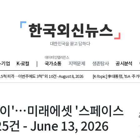
대한민국을 묻고 답하다
데이터 인텔리전스
K-기업
K-로컬
|
국가소통
지역문제
생존탐사
공시분석
이번주에도 3척" 외 10건 - August 8, 2026
[K-Topic] 李대통령, 'ISA·주가누르기 방
런 일이'…미래에셋 '스페이스
건 - June 13, 2026