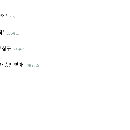
한적"
YTN
적"
SBS뉴스
장 청구
SBS뉴스
자 승인 받아”
KBS뉴스