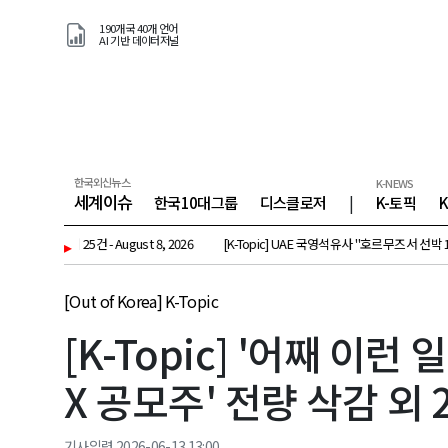
190개국 40개 언어
AI 기반 데이터저널
한국외신뉴스
K-NEWS
세계이슈
한국10대그룹
디스클로저
|
K-토픽
 25건 - August 8, 2026
▸
[K-Topic] UAE 국영석유사 "호르무즈서 선박 15척 피격…
[Out of Korea] K-Topic
[K-Topic] '어째 이
X 공모주' 전량 삭감 외 25
기사입력 2026-06-13 13:00