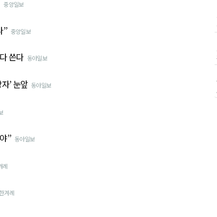
티
중앙일보
다”
중앙일보
 다 쓴다
동아일보
자’ 눈앞
동아일보
보
야”
동아일보
겨례
한겨례