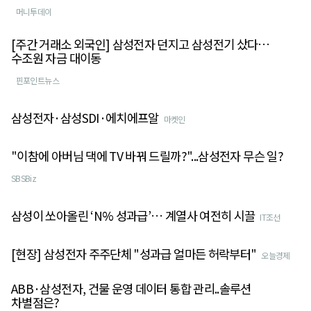
머니투데이
[주간 거래소 외국인] 삼성전자 던지고 삼성전기 샀다…
수조원 자금 대이동
핀포인트뉴스
삼성전자·삼성SDI·에치에프알
마켓인
"이참에 아버님 댁에 TV 바꿔 드릴까?"...삼성전자 무슨 일?
SBSBiz
삼성이 쏘아올린 ‘N% 성과급’… 계열사 여전히 시끌
IT조선
[현장] 삼성전자 주주단체 "성과급 얼마든 허락부터"
오늘경제
ABB·삼성전자, 건물 운영 데이터 통합 관리..솔루션
차별점은?