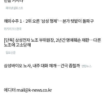
반발 커지나
파이낸셜포스트
해외수주 1ㆍ2위 오른 '삼성 형제'…본가 텃밭이 돌파구
위키리크스한국
[단독] 삼성전자 노조 부위원장, 2년간 명예훼손 재판…다른
노조에 고소당해
일요신문
삼성바이오 노사, 내주 대화 재개…간극 좁힐까
연합뉴스
에디터 mail@k-news.co.kr