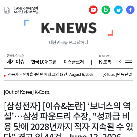
190개국 40개 언어
AI 기반 데이터저널
대한민국을 묻고 답하다
한국외신뉴스
K-NEWS
세계이슈
한국10대그룹
디스클로저
|
K-토픽
K-기업
자… 연체율 4년 만에 최고 외 13건 - August 6, 2026
▸
[K-Topic] 단독 단일 레버리지發
[Out of Korea] K-Corp.
[삼성전자] [이슈&논란] ‘보너스의 역
설’…삼성 파운드리 수장, "성과급 비
용 탓에 2028년까지 적자 지속될 수 있
다" 경고 외 44건 - June 13, 2026