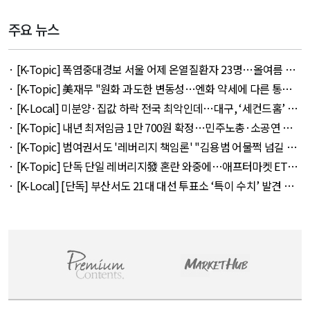
주요 뉴스
· [K-Topic] 폭염중대경보 서울 어제 온열질환자 23명…올여름 최
다 외 33건 - August 5, 2026
· [K-Topic] 美재무 "원화 과도한 변동성…엔화 약세에 다른 통화
뒤따를 것" 외 50건 - August 5, 2026
· [K-Local] 미분양·집값 하락 전국 최악인데…대구, ‘세컨드홈’ 특
례서 빠졌다 외 11건 - August 5, 2026
· [K-Topic] 내년 최저임금 1만 700원 확정…민주노총·소공연 이
의 불수용 외 44건 - August 5, 2026
· [K-Topic] 범여권서도 '레버리지 책임론' "김용범 어물쩍 넘길 수
없어" 외 50건 - August 5, 2026
· [K-Topic] 단독 단일 레버리지發 혼란 와중에…애프터마켓 ETF
거래 강행 외 71건 - August 6, 2026
· [K-Local] [단독] 부산서도 21대 대선 투표소 ‘특이 수치’ 발견 외
14건 - August 6, 2026