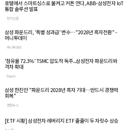
호텔에서 스마트싱스로 불켜고 커튼 연다, ABB-삼성전자 IoT
통합 솔루션 발표
전기신문
삼성 파운드리, '특별 성과급' 변수…"2028년 흑자전환" -
머니투데이
머니투데이
'점유율 72.3%' TSMC 압도적 독주...삼성전자 파운드리와
격차 확대
Daum
삼성 한진만 "파운드리 2028년 흑자 기대…반드시 경쟁력
회복"
연합뉴스
[ETF 시황] 삼성전자 레버리지 ETF 줄줄이 두 자릿수 상승
뉴스핌