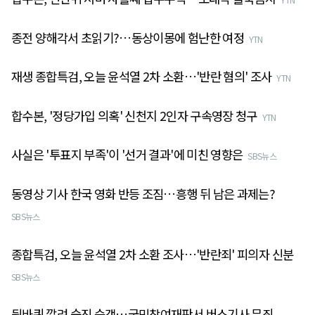
종전 양해각서 초읽기?…동상이몽에 험난한 여정
YTN
재생 종합특검, 오늘 윤석열 2차 소환…'반란 혐의' 조사
YTN
합수본, '정당가입 의혹' 신천지 2인자 구속영장 청구
YTN
사실은 '투표지 부족'이 '선거 결과'에 미친 영향은
SBS뉴스
동영상 기사 한국 영화 반등 조짐…흥행 뒤 남은 과제는?
SBS뉴스
종합특검, 오늘 윤석열 2차 소환 조사…'반란죄' 피의자 신분
SBS뉴스
뒷바퀴 깔려 숨진 승객…국민참여재판서 버스기사 무죄