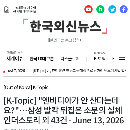
190개국 40개 언어
AI 기반 데이터저널
대한민국을 묻고 답하다
한국외신뉴스
K-NEWS
세계이슈
한국10대그룹
디스클로저
|
K-토픽
K-기업
t 7, 2026
▸
[K-Topic] 北, 한미훈련 앞두고 동해상으로 단거리 탄도미사일 발사 외 58건 - 
[Out of Korea] K-Topic
[K-Topic] "엔비디아가 안 산다는데
요?"…삼성 발칵 뒤집은 소문의 실체
인더스토리 외 43건 - June 13, 2026