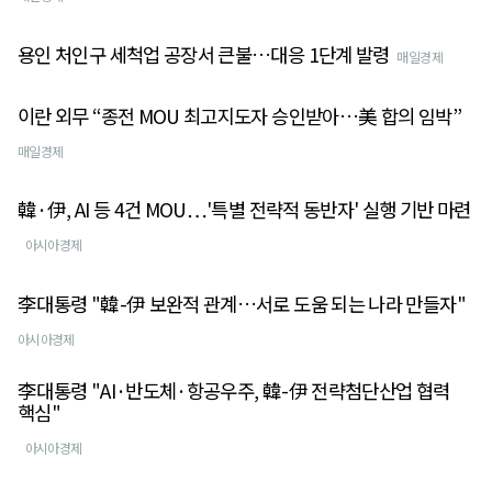
용인 처인구 세척업 공장서 큰불…대응 1단계 발령
매일경제
이란 외무 “종전 MOU 최고지도자 승인받아…美 합의 임박”
매일경제
韓·伊, AI 등 4건 MOU…'특별 전략적 동반자' 실행 기반 마련
아시아경제
李대통령 "韓-伊 보완적 관계…서로 도움 되는 나라 만들자"
아시아경제
李대통령 "AI·반도체·항공우주, 韓-伊 전략첨단산업 협력
핵심"
아시아경제