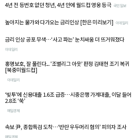
4년 전 등번호 없던 청년, 4년 만에 월드컵 영웅 등극
국민일보
높아지는 물가와 다가오는 금리인상 [한은 미리보기]
이데일리
금리 인상 공포 무색…‘사고 파는’ 눈치싸움 더 뜨거워졌다
이데일리
홍명보호, 잘 풀린다... '조별리그 아웃' 판정 김태현 조기 복귀
[북중미월드컵]
이데일리
‘빚투’에 신용대출 1.6조 급증…시중은행 가계대출, 이달 들어
2.8조 ‘쑥’
매일경제
속보 尹, 종합특검 도착…‘반란 우두머리 혐의’ 피의자 조사
매일경제