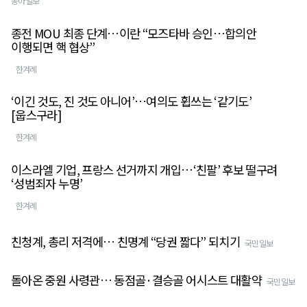
동아일보
종전 MOU 최종 단계…이란 “모즈타바 승인…합의안
이행되면 핵 협상”
한겨례
‘이긴 것도, 진 것도 아니어’…여의도 휩쓰는 ‘같기도’
[웁스구라]
한겨례
이스라엘 기업, 프랑스 선거까지 개입…‘친팔’ 후보 떨구려
‘성범죄자 누명’
한겨례
친청계, 총리 저격에… 친명계 “당권 짧다” 되치기
국민일보
돌아온 중원 사령관… 동점골·결승골 어시스트 대활약
국민일보