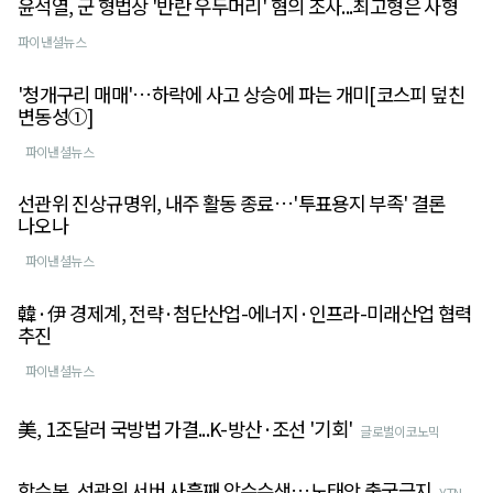
윤석열, 군 형법상 '반란 우두머리' 혐의 조사...최고형은 사형
파이낸셜뉴스
'청개구리 매매'…하락에 사고 상승에 파는 개미[코스피 덮친
변동성①]
파이낸셜뉴스
선관위 진상규명위, 내주 활동 종료…'투표용지 부족' 결론
나오나
파이낸셜뉴스
韓·伊 경제계, 전략·첨단산업-에너지·인프라-미래산업 협력
추진
파이낸셜뉴스
美, 1조달러 국방법 가결...K-방산·조선 '기회'
글로벌이코노믹
합수본, 선관위 서버 사흘째 압수수색…노태악 출국금지
YTN