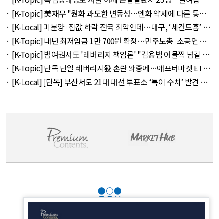
다 외 33건 - August 5, 2026
· [K-Topic] 美재무 "원화 과도한 변동성…엔화 약세에 다른 통화
뒤따를 것" 외 50건 - August 5, 2026
· [K-Local] 미분양·집값 하락 전국 최악인데…대구, ‘세컨드홈’ 특
례서 빠졌다 외 11건 - August 5, 2026
· [K-Topic] 내년 최저임금 1만 700원 확정…민주노총·소공연 이
의 불수용 외 44건 - August 5, 2026
· [K-Topic] 범여권서도 '레버리지 책임론' "김용범 어물쩍 넘길 수
없어" 외 50건 - August 5, 2026
· [K-Topic] 단독 단일 레버리지發 혼란 와중에…애프터마켓 ETF
거래 강행 외 71건 - August 6, 2026
· [K-Local] [단독] 부산서도 21대 대선 투표소 ‘특이 수치’ 발견 외
14건 - August 6, 2026