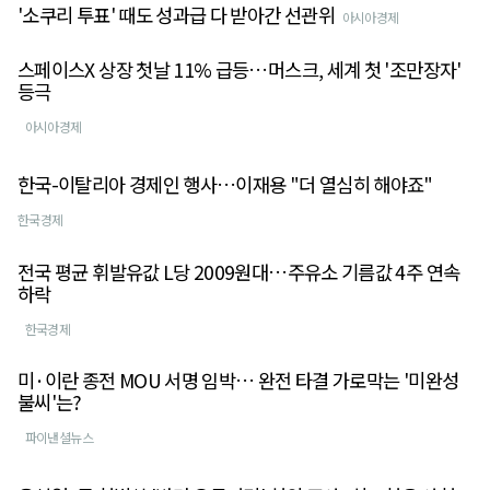
'소쿠리 투표' 때도 성과급 다 받아간 선관위
아시아경제
스페이스X 상장 첫날 11% 급등…머스크, 세계 첫 '조만장자'
등극
아시아경제
한국-이탈리아 경제인 행사…이재용 "더 열심히 해야죠"
한국경제
전국 평균 휘발유값 L당 2009원대…주유소 기름값 4주 연속
하락
한국경제
미·이란 종전 MOU 서명 임박… 완전 타결 가로막는 '미완성
불씨'는?
파이낸셜뉴스