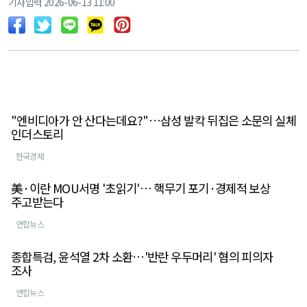
기사입력 2026-06-13 11:00
"엔비디아가 안 산다는데요?"…삼성 발칵 뒤집은 소문의 실체
인더스토리
한국경제
美·이란 MOU서명 '초읽기'… 핵무기 포기·경제적 보상
주고받는다
연합뉴스
종합특검, 윤석열 2차 소환…'반란 우두머리' 혐의 피의자
조사
연합뉴스