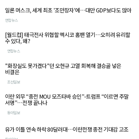
일론 머스크, 세계 최초 '조만장자'에…대만 GDP보다도 많아
연합뉴스
[월드컵] 태극전사 위협할 멕시코 홈팬 열기…오히려 유리할
수 있다, 왜?
연합뉴스
"화장실도 못가겠다"던 오현규 고열 회복해 결승골 넣은
비결은
조선일보
이란 외무 “종전 MOU 모즈타바 승인”-트럼프 “이르면 주말
서명”…전쟁 끝나나
동아일보
유가 이틀 연속 하락 80달러대…이란전쟁 종전 기대감 고조