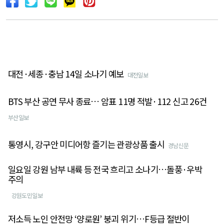
대전·세종·충남 14일 소나기 예보
대전일보
BTS 부산 공연 무사 종료… 암표 11명 적발·112 신고 26건
부산일보
통영시, 강구안 미디어항 즐기는 관광상품 출시
경남신문
일요일 강원 남부 내륙 등 전국 흐리고 소나기…돌풍·우박
주의
강원도민일보
저소득 노인 안전망 ‘양로원’ 붕괴 위기…F등급 절반이