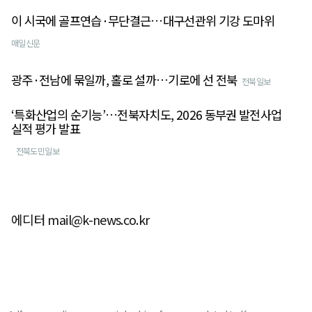
이 시국에 골프연습·무단결근…대구선관위 기강 도마위
매일신문
광주·전남에 묶일까, 홀로 설까…기로에 선 전북
전북일보
‘특화산업의 순기능’…전북자치도, 2026 동부권 발전사업
실적 평가 발표
전북도민일보
에디터 mail@k-news.co.kr