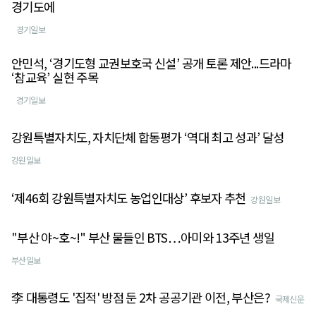
경기도에
경기일보
안민석, ‘경기도형 교권보호국 신설’ 공개 토론 제안...드라마
‘참교육’ 실현 주목
경기일보
강원특별자치도, 자치단체 합동평가 ‘역대 최고 성과’ 달성
강원일보
‘제46회 강원특별자치도 농업인대상’ 후보자 추천
강원일보
"부산 야~호~!" 부산 물들인 BTS…아미와 13주년 생일
부산일보
李 대통령도 '집적' 방점 둔 2차 공공기관 이전, 부산은?
국제신문