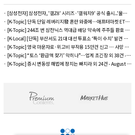
· [삼성전자] 삼성전자, '갤Z8' 시리즈·'갤워치9' 공식 출시...'울트
라' 257만 7300원 외 51건 - August 6, 2026
· [K-Topic] 단독 단일 레버리지發 혼란 와중에…애프터마켓 ETF
거래 강행 외 71건 - August 6, 2026
· [K-Topic] 244조 번 삼전닉스 역대급 배당 약속에 주주들 환호 외
21건 - August 6, 2026
· [K-Local] [단독] 부산서도 21대 대선 투표소 ‘특이 수치’ 발견 외
14건 - August 6, 2026
· [K-Topic] 영국 마운자로·위고비 부작용 15만건 신고 … 사망 연
관 사례 153건 외 50건 - August 6, 2026
· [K-Topic] “토스 ‘환급액 찾기’ 막히나”…업계 초긴장 외 38건 -
August 6, 2026
· [K-Topic] 증시 변동성 해법에 정치는 빠지라 외 24건 - August 6,
2026