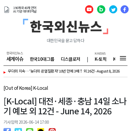
190개국 40개 언어
AI 기반 데이터저널
대한민국을 묻고 답하다
한국외신뉴스
K-NEWS
세계이슈
한국10대그룹
디스클로저
|
K-토픽
K-기업
도 무더위 지속… '늦더위 온열질환자' 10년 만에 3배↑ 외 26건 - August 8, 2026
▸
[K-T
[Out of Korea] K-Local
[K-Local] 대전·세종·충남 14일 소나
기 예보 외 12건 - June 14, 2026
기사입력 2026-06-14 17:00