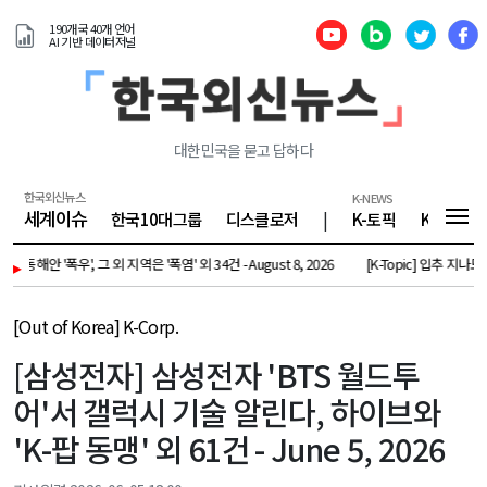
190개국 40개 언어
AI 기반 데이터저널
대한민국을 묻고 답하다
한국외신뉴스
K-NEWS
세계이슈
한국10대그룹
디스클로저
|
K-토픽
K-기업
', 그 외 지역은 '폭염' 외 34건 - August 8, 2026
▸
[K-Topic] 입추 지나도 무더위 지속
[Out of Korea] K-Corp.
[삼성전자] 삼성전자 'BTS 월드투
어'서 갤럭시 기술 알린다, 하이브와
'K-팝 동맹' 외 61건 - June 5, 2026