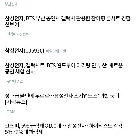
부산경제
삼성전자, BTS 부산 공연서 갤럭시 활용한 참여형 콘서트 경험
선보여
한경매거진&북
삼성전자(005930)
매일경제 마켓
삼성전자, 갤럭시로 ‘BTS 월드투어 아리랑 인 부산’ 새로운
공연 체험 선사
우먼타임스
성과급 불만에 우르르…삼성전자 초기업노조 ‘과반 붕괴’
[자막뉴스]
채널A
코스피, 5% 급락해 8100대… 삼성전자·하이닉스도 각각
5%·7%대 하락세