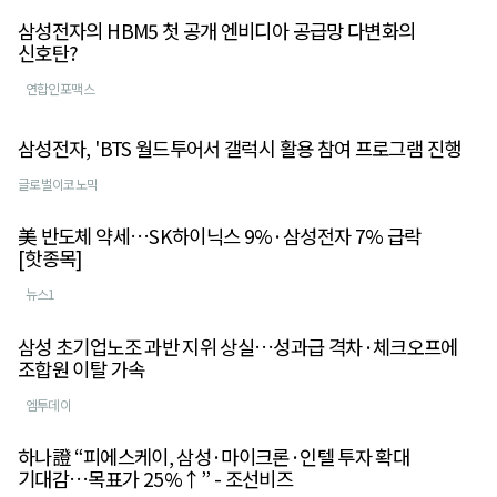
삼성전자의 HBM5 첫 공개 엔비디아 공급망 다변화의
신호탄?
연합인포맥스
삼성전자, 'BTS 월드투어서 갤럭시 활용 참여 프로그램 진행
글로벌이코노믹
美 반도체 약세…SK하이닉스 9%·삼성전자 7% 급락
[핫종목]
뉴스1
삼성 초기업노조 과반 지위 상실…성과급 격차·체크오프에
조합원 이탈 가속
엠투데이
하나證 “피에스케이, 삼성·마이크론·인텔 투자 확대
기대감…목표가 25%↑” - 조선비즈