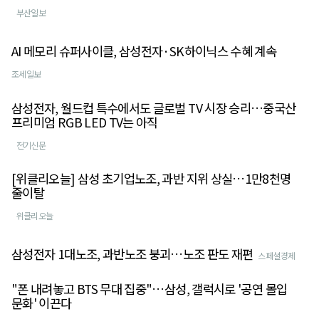
부산일보
AI 메모리 슈퍼사이클, 삼성전자·SK하이닉스 수혜 계속
조세일보
삼성전자, 월드컵 특수에서도 글로벌 TV 시장 승리…중국산
프리미엄 RGB LED TV는 아직
전기신문
[위클리오늘] 삼성 초기업노조, 과반 지위 상실…1만8천명
줄이탈
위클리오늘
삼성전자 1대노조, 과반노조 붕괴…노조 판도 재편
스페셜경제
"폰 내려놓고 BTS 무대 집중"…삼성, 갤럭시로 '공연 몰입
문화' 이끈다