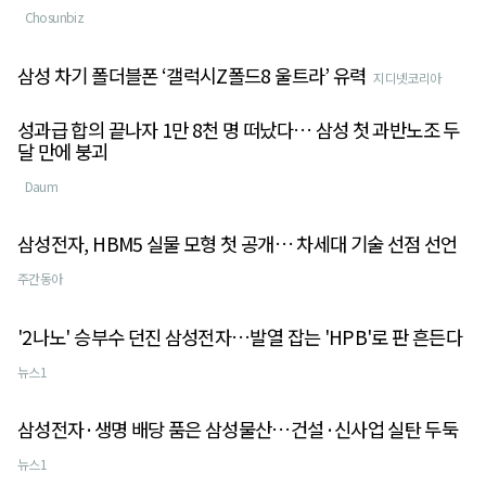
Chosunbiz
삼성 차기 폴더블폰 ‘갤럭시Z폴드8 울트라’ 유력
지디넷코리아
성과급 합의 끝나자 1만 8천 명 떠났다… 삼성 첫 과반노조 두
달 만에 붕괴
Daum
삼성전자, HBM5 실물 모형 첫 공개… 차세대 기술 선점 선언
주간동아
'2나노' 승부수 던진 삼성전자…발열 잡는 'HPB'로 판 흔든다
뉴스1
삼성전자·생명 배당 품은 삼성물산…건설·신사업 실탄 두둑
뉴스1