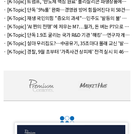
· [K-Topic] 트럼프, '반도체 핵심 원료' 폴리실리콘 파생상품에
15% 관세 외 27건 - August 7, 2026
· [K-Topic] 단독 '5%룰' 완화…경영권 방어 힘들어진다 외 58건 -
August 7, 2026
· [K-Topic] 재생 국민의힘 "증오의 과세"…민주도 '발등의 불' 외
53건 - August 7, 2026
· [K-Topic] 'AI 쩐의 전쟁' 에 저무는 M7…월가, 돈 버는 P7으로 갈
아타나 외 30건 - August 8, 2026
· [K-Topic] 단독 1.9조 굴리는 국가 R&D 기관 '해킹'…연구자 개인
정보 몽땅 유출 외 48건 - August 7, 2026
· [K-Topic] 설마 우리집도?…中공유기, 35초마다 몰래 교신 '발칵'
외 48건 - August 7, 2026
· [K-Topic] 경찰, 9월 초부터 '가족사건 상피제' 전격 실시 외 46건
- August 7, 2026