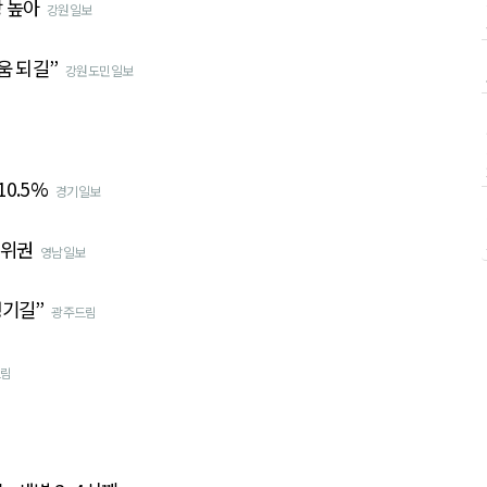
장 높아
강원일보
움 되길”
강원도민일보
10.5%
경기일보
상위권
영남일보
생기길”
광주드림
림