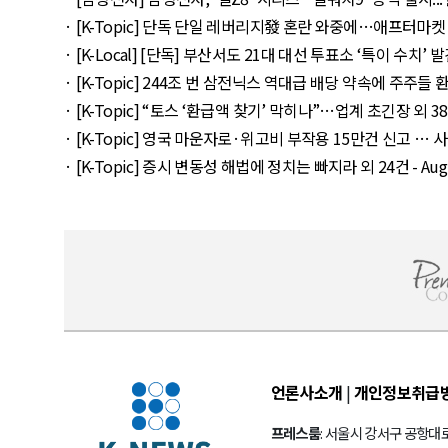
· [K-Topic] 단독 단일 레버리지發 혼란 와중에…애프터마켓 ETF 
· [K-Local] [단독] 부산서도 21대 대선 투표소 ‘특이 수치’ 발견 외
· [K-Topic] 244조 번 삼전닉스 역대급 배당 약속에 주주들 환호 외
· [K-Topic] “토스 ‘환급액 찾기’ 막히나”…업계 초긴장 외 38건 -
· [K-Topic] 영국 마운자로·위고비 부작용 15만건 신고 … 사망 연
· [K-Topic] 증시 변동성 해법에 정치는 빠지라 외 24건 - Augus
언론사소개
|
개인정보취급
프레스룸
: 서울시 강서구 공항대로 