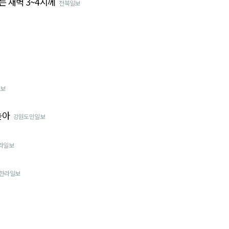
는 새벽 3~4시께
전북일보
보
높아
강원도민일보
라일보
한라일보