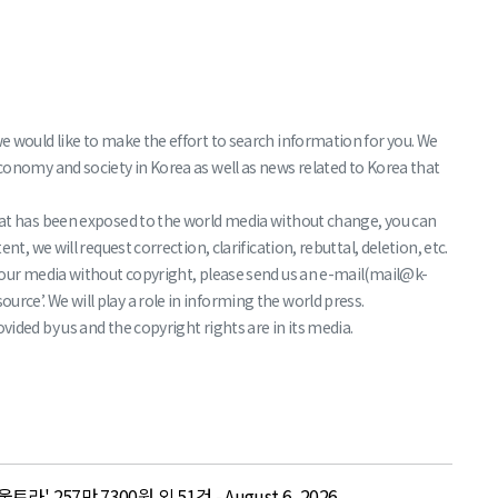
we would like to make the effort to search information for you. We
economy and society in Korea as well as news related to Korea that
that has been exposed to the world media without change, you can
nt, we will request correction, clarification, rebuttal, deletion, etc.
f your media without copyright, please send us an e-mail(mail@k-
rce’. We will play a role in informing the world press.
vided by us and the copyright rights are in its media.
' 257만 7300원 외 51건 - August 6, 2026