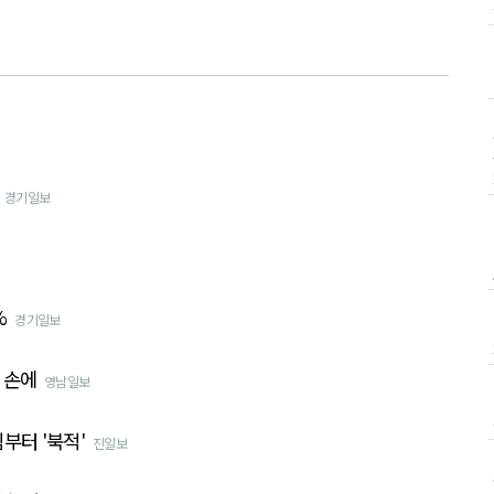
경기일보
%
경기일보
 손에
영남일보
부터 '북적'
진일보