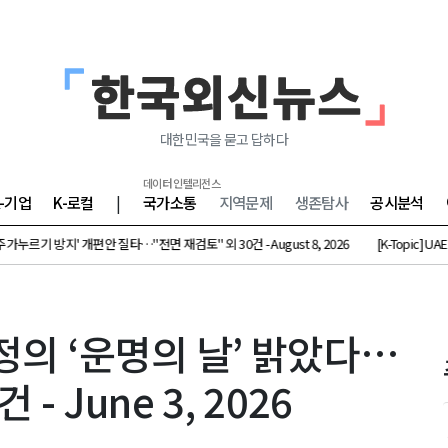
대한민국을 묻고 답하다
데이터 인텔리전스
K-기업
K-로컬
|
국가소통
지역문제
생존탐사
공시분석
누르기 방지' 개편안 질타…"전면 재검토" 외 30건 - August 8, 2026
[K-Topic] UAE 
 결정의 ‘운명의 날’ 밝았다…
 June 3, 2026