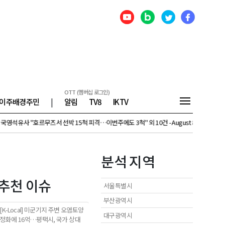
OTT (멤버십 로그인)
이주배경주민
|
알림
TV8
IKTV
국영석유사 "호르무즈서 선박 15척 피격…이번주에도 3척" 외 10건 - August 8, 2026
[K-T
분석 지역
추천 이슈
서울특별시
부산광역시
[K-Local] 미군기지 주변 오염토양
대구광역시
정화에 16억…평택시, 국가 상대