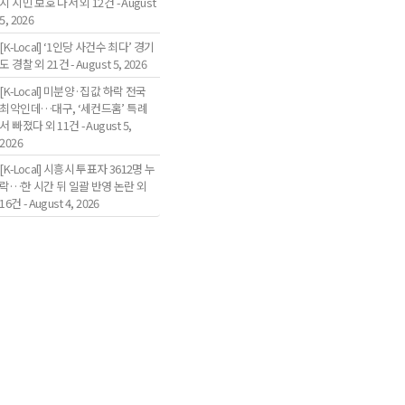
시 시민 보호 나서 외 12건 - August
5, 2026
[K-Local] ‘1인당 사건수 최다’ 경기
도 경찰 외 21건 - August 5, 2026
[K-Local] 미분양·집값 하락 전국
최악인데…대구, ‘세컨드홈’ 특례
서 빠졌다 외 11건 - August 5,
2026
[K-Local] 시흥시 투표자 3612명 누
락…한 시간 뒤 일괄 반영 논란 외
16건 - August 4, 2026