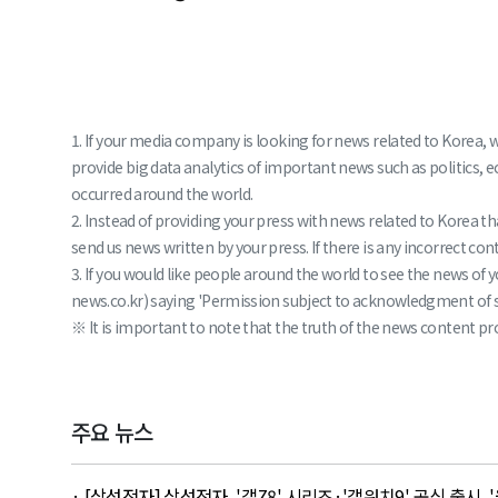
1. If your media company is looking for news related to Korea, 
provide big data analytics of important news such as politics, 
occurred around the world.
2. Instead of providing your press with news related to Korea 
send us news written by your press. If there is any incorrect conte
3. If you would like people around the world to see the news o
news.co.kr) saying 'Permission subject to acknowledgment of sou
※ It is important to note that the truth of the news content pro
주요 뉴스
· [삼성전자] 삼성전자, '갤Z8' 시리즈·'갤워치9' 공식 출시...'울트라