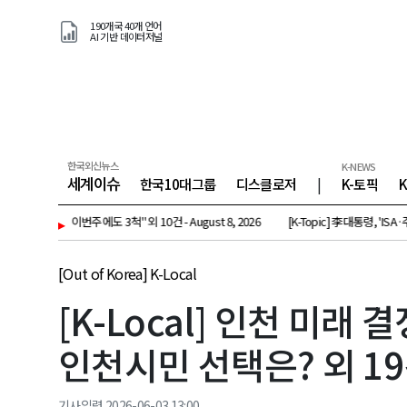
190개국 40개 언어
AI 기반 데이터저널
한국외신뉴스
K-NEWS
세계이슈
한국10대그룹
디스클로저
|
K-토픽
 피격…이번주에도 3척" 외 10건 - August 8, 2026
▸
[K-Topic] 李대통령, 'ISA·주가
[Out of Korea] K-Local
[K-Local] 인천 미래
인천시민 선택은? 외 19건 -
기사입력 2026-06-03 13:00