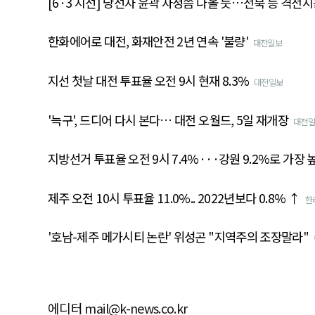
[6·3 지선] 당선자 윤곽 자정쯤 나올 듯…전북 등 격전지
한화에어로 대전, 화재안전 2년 연속 '불량'
대전일보
지선 첫날 대전 투표율 오전 9시 현재 8.3%
대전일보
'늑구', 드디어 다시 본다… 대전 오월드, 5일 재개장
대전일
지방선거 투표율 오전 9시 7.4%···강원 9.2%로 가장 
제주 오전 10시 투표율 11.0%.. 2022년보다 0.8% ↑
한
'호남-제주 메가시티 논란' 위성곤 "지역주의 조장말라"
에디터 mail@k-news.co.kr