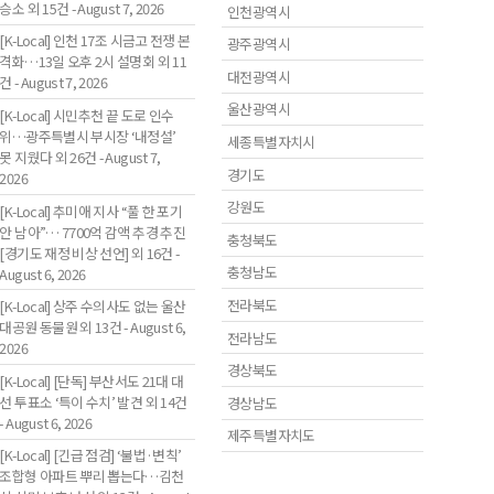
승소 외 15건 - August 7, 2026
인천광역시
[K-Local] 인천 17조 시금고 전쟁 본
광주광역시
격화…13일 오후 2시 설명회 외 11
대전광역시
건 - August 7, 2026
울산광역시
[K-Local] 시민추천 끝 도로 인수
위…광주특별시 부시장 ‘내정설’
세종특별자치시
못 지웠다 외 26건 - August 7,
경기도
2026
강원도
[K-Local] 추미애 지사 “풀 한 포기
안 남아”… 7700억 감액 추경 추진
충청북도
[경기도 재정 비상 선언] 외 16건 -
충청남도
August 6, 2026
전라북도
[K-Local] 상주 수의사도 없는 울산
대공원 동물원 외 13건 - August 6,
전라남도
2026
경상북도
[K-Local] [단독] 부산서도 21대 대
선 투표소 ‘특이 수치’ 발견 외 14건
경상남도
- August 6, 2026
제주특별자치도
[K-Local] [긴급 점검] ‘불법·변칙’
조합형 아파트 뿌리 뽑는다…김천