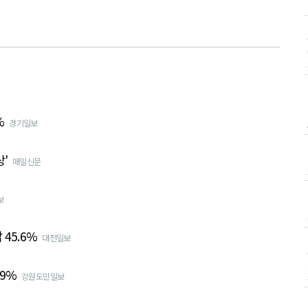
%
경기일보
'
매일신문
보
 45.6%
대전일보
.9%
강원도민일보