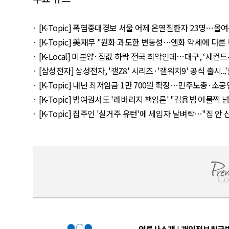
· [K-Topic] 폭염중대경보 서울 어제 온열질환자 23명…올여름 최다
· [K-Topic] 美재무 "원화 과도한 변동성…엔화 약세에 다른 통화 
· [K-Local] 미분양·집값 하락 전국 최악인데…대구, ‘세컨드홈’ 
· [삼성전자] 삼성전자, '갤Z8' 시리즈·'갤워치9' 공식 출시...'울트라
· [K-Topic] 내년 최저임금 1만 700원 확정…민주노총·소공연 이
· [K-Topic] 범여권서도 '레버리지 책임론' "김용범 어물쩍 넘길 수
· [K-Topic] 집주인 '실거주 유턴'에 세입자 날벼락…"집 안 산 사
언론사소개
|
개인정보취급