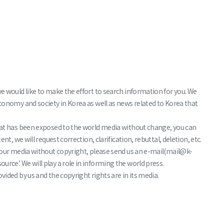
we would like to make the effort to search information for you. We
economy and society in Korea as well as news related to Korea that
that has been exposed to the world media without change, you can
nt, we will request correction, clarification, rebuttal, deletion, etc.
f your media without copyright, please send us an e-mail(mail@k-
rce’. We will play a role in informing the world press.
vided by us and the copyright rights are in its media.