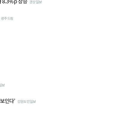
 8.3%p 상승
경상일보
광주드림
일보
 보인다’
강원도민일보