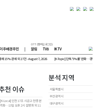
OTT (멤버십 로그인)
이주배경주민
|
알림
TV8
IKTV
외 27건 - August 7, 2026
[K-Topic] 단독 '5%룰' 완화…경영권 방어 힘들어진다 외 5
분석 지역
추천 이슈
서울특별시
부산광역시
[K-Local] 인천 17조 시금고 전쟁 본
대구광역시
격화…13일 오후 2시 설명회 외 11