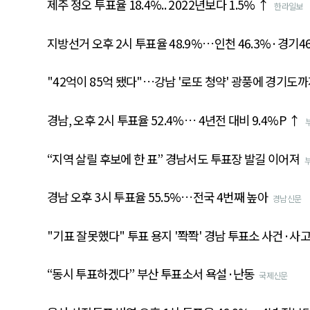
제주 정오 투표율 18.4%.. 2022년보다 1.5% ↑
한라일보
지방선거 오후 2시 투표율 48.9%…인천 46.3%·경기46
"42억이 85억 됐다"…강남 '로또 청약' 광풍에 경기도
경남, 오후 2시 투표율 52.4%… 4년전 대비 9.4%P ↑
“지역 살릴 후보에 한 표” 경남서도 투표장 발길 이어져
경남 오후 3시 투표율 55.5%…전국 4번째 높아
경남신문
"기표 잘못했다" 투표 용지 '쫙쫙' 경남 투표소 사건·사
“동시 투표하겠다” 부산 투표소서 욕설·난동
국제신문