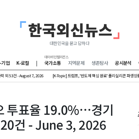
대한민국을 묻고 답하다
데이터 인텔리전스
K-기업
K-로컬
|
국가소통
지역문제
생존탐사
공시분석
 August 7, 2026
[K-Topic] 트럼프, '반도체 핵심 원료' 폴리실리콘 파생상품에 15% 관세 
정오 투표율 19.0%…경기
0건 - June 3, 2026