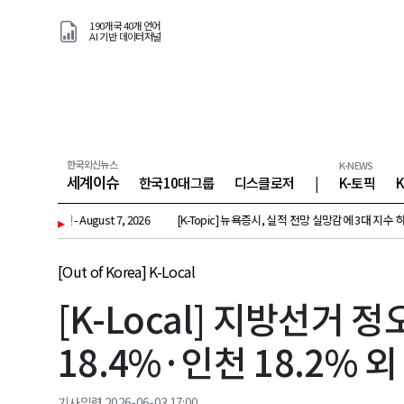
190개국 40개 언어
AI 기반 데이터저널
한국외신뉴스
K-NEWS
세계이슈
한국10대그룹
디스클로저
|
K-토픽
건 - August 7, 2026
▸
[K-Topic] 뉴욕증시, 실적 전망 실망감에 3대 지수 하락 외 53건 -
[Out of Korea] K-Local
[K-Local] 지방선거 
18.4%·인천 18.2% 외 2
기사입력 2026-06-03 17:00