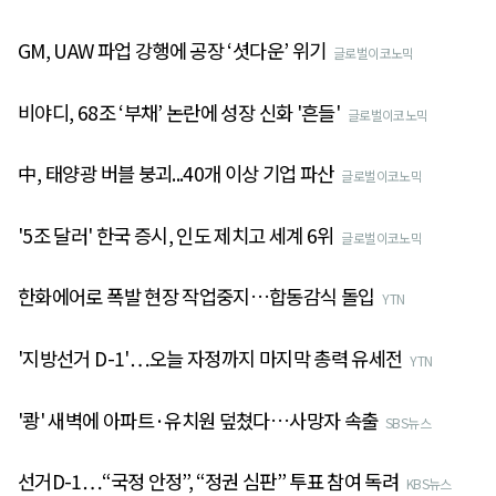
GM, UAW 파업 강행에 공장 ‘셧다운’ 위기
글로벌이코노믹
비야디, 68조 ‘부채’ 논란에 성장 신화 '흔들'
글로벌이코노믹
中, 태양광 버블 붕괴...40개 이상 기업 파산
글로벌이코노믹
'5조 달러' 한국 증시, 인도 제치고 세계 6위
글로벌이코노믹
한화에어로 폭발 현장 작업중지…합동감식 돌입
YTN
'지방선거 D-1'…오늘 자정까지 마지막 총력 유세전
YTN
'쾅' 새벽에 아파트·유치원 덮쳤다…사망자 속출
SBS뉴스
선거D-1…“국정 안정”, “정권 심판” 투표 참여 독려
KBS뉴스