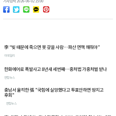
기사입력 2026-06-02 15:00
李 “빚 때문에 죽으면 못 갚을 사람…파산 면책 해줘야”
이데일리
한화에어로 폭발사고 8년새 세번째…중처법 가중처벌 받나
연합뉴스
충남서 울컥한 張 "국힘에 실망했다고 투표안하면 땅치고
후회"
연합뉴스