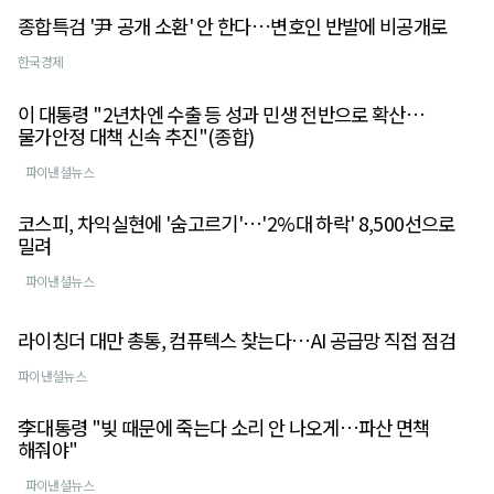
종합특검 '尹 공개 소환' 안 한다…변호인 반발에 비공개로
한국경제
이 대통령 "2년차엔 수출 등 성과 민생 전반으로 확산…
물가안정 대책 신속 추진"(종합)
파이낸셜뉴스
코스피, 차익실현에 '숨고르기'…'2%대 하락' 8,500선으로
밀려
파이낸셜뉴스
라이칭더 대만 총통, 컴퓨텍스 찾는다…AI 공급망 직접 점검
파이낸셜뉴스
李대통령 "빚 때문에 죽는다 소리 안 나오게…파산 면책
해줘야"
파이낸셜뉴스