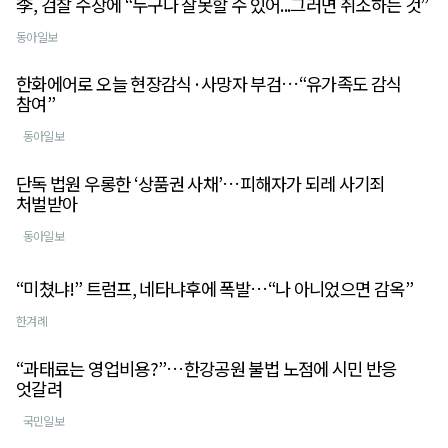
李, 검찰 수장에 “누구나 잘못할 수 있어...그러면 취소하는 것”
동아일보
한화에어로 오늘 현장감식·사망자 부검…“유가족도 감식
참여”
동아일보
단독 법원 우롱한 ‘상품권 사채’…피해자가 되레 사기죄
처벌받아
동아일보
“미쳤냐!” 트럼프, 네타냐후에 폭발…“나 아니었으면 감옥”
한겨례
“과태료는 영업비용?”…한강공원 불법 노점에 시민 반응
엇갈려
국민일보