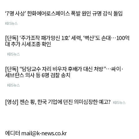
‘7명 사상’ 한화에어로스페이스 폭발 원인 규명 감식 돌입
KBS뉴스
[단독] ‘주가조작 패가망신 1호’ 세력, ‘벽산’도 손대…100억
대 추가 시세조종 확인
KBS뉴스
[단독] “담당교수 자리 비우자 후배가 대신 처방”…싸이·
세브란스 의사 등 6명 검찰 송치
KBS뉴스
[영상] 젠슨 황, 한국 기업에 던진 의미심장한 예고?
KBS뉴스
에디터 mail@k-news.co.kr