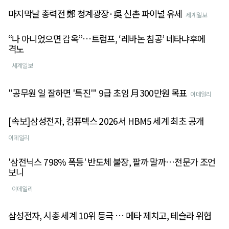
마지막날 총력전 鄭 청계광장·吳 신촌 파이널 유세
세계일보
“나 아니었으면 감옥”…트럼프, ‘레바논 침공’ 네타냐후에
격노
세계일보
"공무원 일 잘하면 '특진'" 9급 초임 月300만원 목표
이데일리
[속보]삼성전자, 컴퓨텍스 2026서 HBM5 세계 최초 공개
이데일리
'삼전닉스 798% 폭등' 반도체 불장, 팔까 말까…전문가 조언
보니
이데일리
삼성전자, 시총 세계 10위 등극 … 메타 제치고, 테슬라 위협