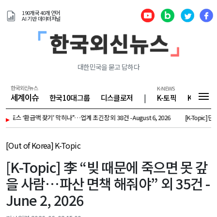
190개국 40개 언어
AI 기반 데이터저널
대한민국을 묻고 답하다
한국외신뉴스
K-NEWS
세계이슈
한국10대그룹
디스클로저
|
K-토픽
K-기업
“토스 ‘환급액 찾기’ 막히나”…업계 초긴장 외 38건 - August 6, 2026
▸
[K-Topic] 단독 빚
[Out of Korea] K-Topic
[K-Topic] 李 “빚 때문에 죽으면 못 갚
을 사람…파산 면책 해줘야” 외 35건 -
June 2, 2026