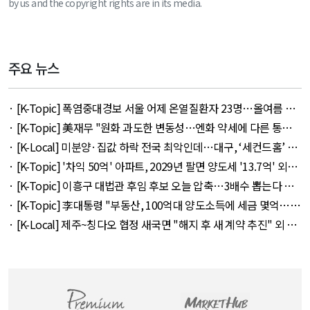
by us and the copyright rights are in its media.
주요 뉴스
· [K-Topic] 폭염중대경보 서울 어제 온열질환자 23명…올여름 최
다 외 33건 - August 5, 2026
· [K-Topic] 美재무 "원화 과도한 변동성…엔화 약세에 다른 통화
뒤따를 것" 외 50건 - August 5, 2026
· [K-Local] 미분양·집값 하락 전국 최악인데…대구, ‘세컨드홈’ 특
례서 빠졌다 외 11건 - August 5, 2026
· [K-Topic] '차익 50억' 아파트, 2029년 팔면 양도세 '13.7억' 외
20건 - August 4, 2026
· [K-Topic] 이흥구 대법관 후임 후보 오늘 압축…3배수 뽑는다 외
21건 - August 4, 2026
· [K-Topic] 李대통령 "부동산, 100억대 양도소득에 세금 몇억…형
평 안맞아" 외 51건 - August 4, 2026
· [K-Local] 제주~칭다오 협정 새국면 "해지 후 새 계약 추진" 외 11
건 - August 4, 2026