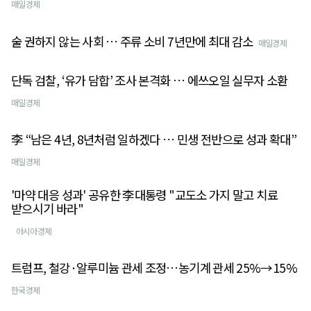
매일경제
술 권하지 않는 사회 … 주류 소비 7년만에 최대 감소
매일경제
단독 검찰, ‘유가 담합’ 조사 본격화 … 에쓰오일 실무자 소환
매일경제
李 “남은 4년, 8년처럼 일하겠다 … 민생 전반으로 성과 확대”
매일경제
'마약 대응 성과' 공유한 李대통령 "교도소 가지 말고 치료
받으시기 바라"
아시아경제
트럼프, 철강·알루미늄 관세 조정…농기계 관세 25%→15%
한국경제