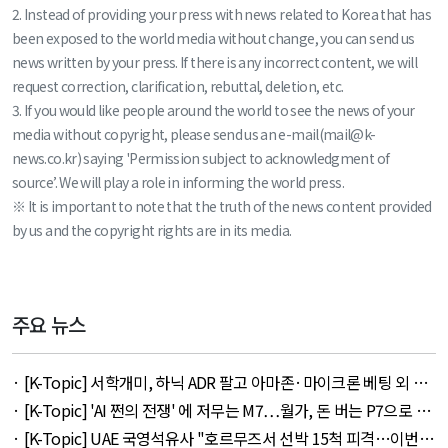
2. Instead of providing your press with news related to Korea that has
been exposed to the world media without change, you can send us
news written by your press. If there is any incorrect content, we will
request correction, clarification, rebuttal, deletion, etc.
3. If you would like people around the world to see the news of your
media without copyright, please send us an e-mail(mail@k-
news.co.kr) saying 'Permission subject to acknowledgment of
source’. We will play a role in informing the world press.
※ It is important to note that the truth of the news content provided
by us and the copyright rights are in its media.
주요 뉴스
· [K-Topic] 서학개미, 하닉 ADR 팔고 아마존·마이크론 베팅 외 45
건 - August 8, 2026
· [K-Topic] 'AI 쩐의 전쟁' 에 저무는 M7…월가, 돈 버는 P7으로 갈
아타나 외 30건 - August 8, 2026
· [K-Topic] UAE 국영석유사 "호르무즈서 선박 15척 피격…이번주