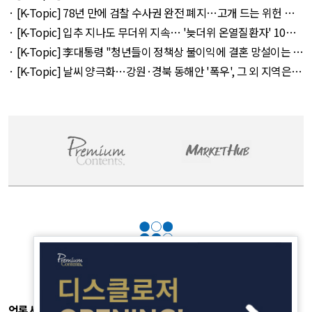
에도 3척" 외 9건 - August 8, 2026
· [K-Topic] 78년 만에 검찰 수사권 완전 폐지…고개 드는 위헌 논
란 외 25건 - August 8, 2026
· [K-Topic] 입추 지나도 무더위 지속… '늦더위 온열질환자' 10년
만에 3배↑ 외 26건 - August 8, 2026
· [K-Topic] 李대통령 "청년들이 정책상 불이익에 결혼 망설이는 일
없어야" 외 26건 - August 8, 2026
· [K-Topic] 날씨 양극화…강원·경북 동해안 '폭우', 그 외 지역은
'폭염' 외 34건 - August 8, 2026
언론사소개
|
개인정보취급방침
|
광고후원
|
부가서비스
|
기사제보