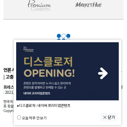
언론사소개
|
개인정보취급방침
|
광고후원
|
부가서비스
|
기사제보
|
고충처리
|
청소년보호정책
프레스룸
: 서울시 강서구 공항대로 45길 25 등록번호: 서울 아53981 등록일자
: 2021.10.18 발행인: 정유란 편집인: 신한진
한국외신뉴스의 모든 콘텐츠(기사)는 저작권법의 보호를 받는바, 무단 전재, 복사, 배
▸디스클로저 - 네이버 프리미엄콘텐츠
포 등을 금합니다.
Copyright by K-NEWS. All Rights Reserved.
닫기
오늘 하루 안 보기