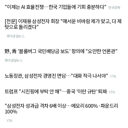
"이제는 AI 효율전쟁…한국 기업들에 기회 충분하다"
한국경제
[전문] 이재용 삼성전자 회장 "매서운 비바람 제가 맞고, 다 제
탓으로 돌리겠다"
파이낸셜뉴스
野, 靑 '블룸버그 국민배당금 보도' 항의에 "오만한 언론관"
파이낸셜뉴스
노동장관, 삼성전자 경영진 면담…"대화 적극 나서야"
YTN
트럼프 "시진핑에 부탁 안 해"…중국 '이란 규탄' 퇴짜
YTN
"삼성전자 성과급 격차 6배 이상…메모리 600%·파운드리
100%
YTN