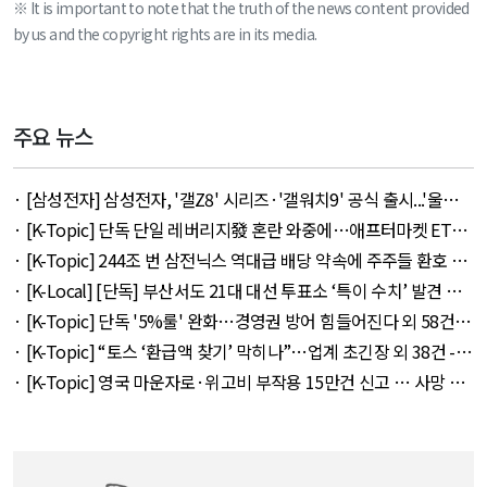
※ It is important to note that the truth of the news content provided
by us and the copyright rights are in its media.
주요 뉴스
· [삼성전자] 삼성전자, '갤Z8' 시리즈·'갤워치9' 공식 출시...'울트
라' 257만 7300원 외 51건 - August 6, 2026
· [K-Topic] 단독 단일 레버리지發 혼란 와중에…애프터마켓 ETF
거래 강행 외 71건 - August 6, 2026
· [K-Topic] 244조 번 삼전닉스 역대급 배당 약속에 주주들 환호 외
21건 - August 6, 2026
· [K-Local] [단독] 부산서도 21대 대선 투표소 ‘특이 수치’ 발견 외
14건 - August 6, 2026
· [K-Topic] 단독 '5%룰' 완화…경영권 방어 힘들어진다 외 58건 -
August 7, 2026
· [K-Topic] “토스 ‘환급액 찾기’ 막히나”…업계 초긴장 외 38건 -
August 6, 2026
· [K-Topic] 영국 마운자로·위고비 부작용 15만건 신고 … 사망 연
관 사례 153건 외 50건 - August 6, 2026