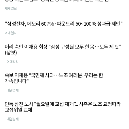
세계일보
"삼성전자, 메모리 607%·파운드리 50~100% 성과급 제안"
이데일리
머리 숙인 이재용 회장 "삼성 구성원 모두 한 몸…모두 제 탓"
(상보)
이데일리
속보 이재용 “국민께 사과…노조 여러분, 우리는 한
가족입니다”
매일경제
단독 삼전 노사 “월요일에 교섭 재개”... 사측은 노조 요청따라
교섭위원 교체
매일경제