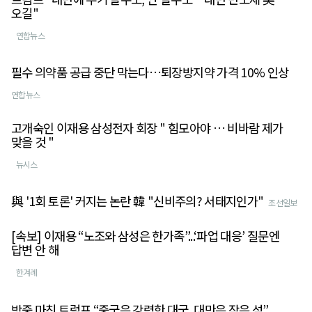
오길"
연합뉴스
필수 의약품 공급 중단 막는다…퇴장방지약 가격 10% 인상
연합뉴스
고개숙인 이재용 삼성전자 회장 " 힘모아야 … 비바람 제가
맞을 것 "
뉴시스
與 '1회 토론' 커지는 논란 韓 "신비주의? 서태지인가"
조선일보
[속보] 이재용 “노조와 삼성은 한가족”...‘파업 대응’ 질문엔
답변 안 해
한겨례
방중 마친 트럼프 “중국은 강력한 대국, 대만은 작은 섬”