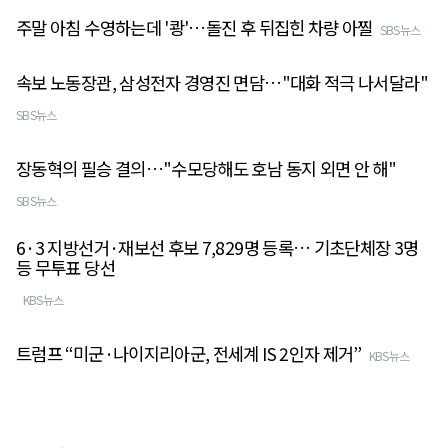
주말 아침 수영하는데 '쾅'…돌진 후 뒤집힌 차량 아찔
SBS뉴스
속보 노동장관, 삼성전자 경영진 면담…"대화 적극 나서달라"
SBS뉴스
장동혁의 필승 결의…"수모당해도 호남 동지 외면 안 해"
SBS뉴스
6·3 지방선거·재보선 후보 7,829명 등록… 기초단체장 3명
등 무투표 당선
KBS뉴스
트럼프 “미군·나이지리아군, 전세계 IS 2인자 제거”
KBS뉴스