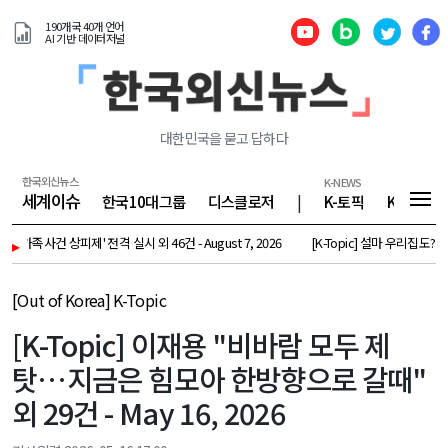
190개국 40개 언어
AI 기반 데이터저널
대한민국을 묻고 답하다
한국외신뉴스
K-NEWS
세계이슈
한국10대그룹
디스클로저
|
K-토픽
K-기업
족사건 상피제' 전격 실시 외 46건 - August 7, 2026
▸
[K-Topic] 설마 우리집도?…中공유기, 
[Out of Korea] K-Topic
[K-Topic] 이재용 "비바람 모두 제
탓…지금은 힘모아 한방향으로 갈때"
외 29건 - May 16, 2026