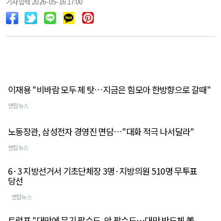
기사입력 2026-05-16 17:00
이재용 "비바람 모두 제 탓…지금은 힘모아 한방향으로 갈때"
연합뉴스
노동장관, 삼성전자 경영진 면담…"대화 적극 나서달라"
연합뉴스
6·3 지방선거서 기초단체장 3명·지방의원 510명 무투표
당선
연합뉴스
트럼프 "대만에 무기 팔수도, 안 팔수도…대만 반도체 美