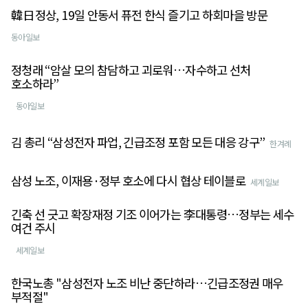
韓日정상, 19일 안동서 퓨전 한식 즐기고 하회마을 방문
동아일보
정청래 “암살 모의 참담하고 괴로워…자수하고 선처
호소하라”
동아일보
김 총리 “삼성전자 파업, 긴급조정 포함 모든 대응 강구”
한겨례
삼성 노조, 이재용·정부 호소에 다시 협상 테이블로
세계일보
긴축 선 긋고 확장재정 기조 이어가는 李대통령…정부는 세수
여건 주시
세계일보
한국노총 "삼성전자 노조 비난 중단하라…긴급조정권 매우
부적절"