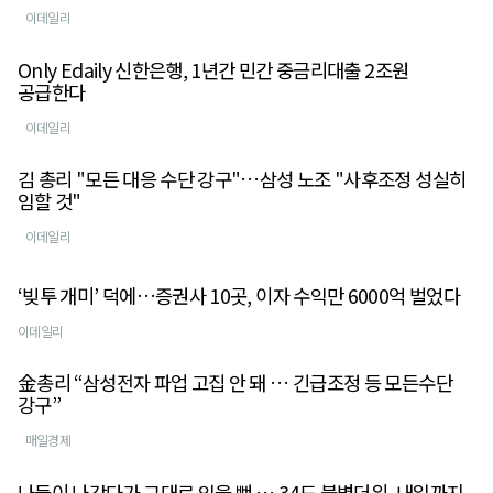
이데일리
Only Edaily 신한은행, 1년간 민간 중금리대출 2조원
공급한다
이데일리
김 총리 "모든 대응 수단 강구"…삼성 노조 "사후조정 성실히
임할 것"
이데일리
‘빚투 개미’ 덕에…증권사 10곳, 이자 수익만 6000억 벌었다
이데일리
金총리 “삼성전자 파업 고집 안 돼 … 긴급조정 등 모든수단
강구”
매일경제
나들이 나갔다가 그대로 익을 뻔 … 34도 불볕더위, 내일까지