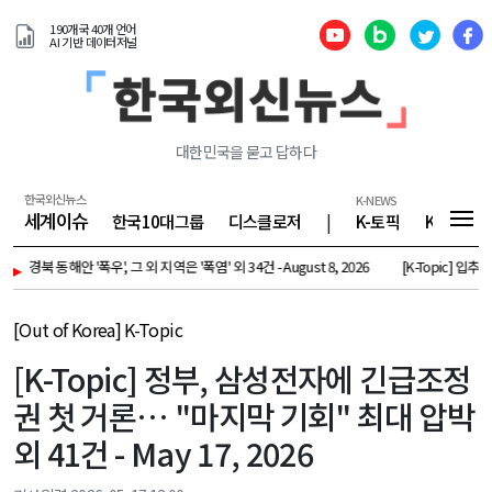
190개국 40개 언어
AI 기반 데이터저널
대한민국을 묻고 답하다
한국외신뉴스
K-NEWS
세계이슈
한국10대그룹
디스클로저
|
K-토픽
K-기업
해안 '폭우', 그 외 지역은 '폭염' 외 34건 - August 8, 2026
▸
[K-Topic] 입추 지나도 
[Out of Korea] K-Topic
[K-Topic] 정부, 삼성전자에 긴급조정
권 첫 거론… "마지막 기회" 최대 압박
외 41건 - May 17, 2026