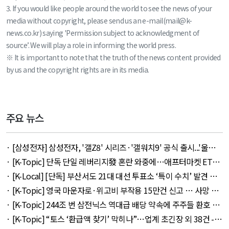
3. If you would like people around the world to see the news of your
media without copyright, please send us an e-mail(mail@k-
news.co.kr) saying 'Permission subject to acknowledgment of
source’. We will play a role in informing the world press.
※ It is important to note that the truth of the news content provided
by us and the copyright rights are in its media.
주요 뉴스
· [삼성전자] 삼성전자, '갤Z8' 시리즈·'갤워치9' 공식 출시...'울트
라' 257만 7300원 외 51건 - August 6, 2026
· [K-Topic] 단독 단일 레버리지發 혼란 와중에…애프터마켓 ETF
거래 강행 외 71건 - August 6, 2026
· [K-Local] [단독] 부산서도 21대 대선 투표소 ‘특이 수치’ 발견 외
14건 - August 6, 2026
· [K-Topic] 영국 마운자로·위고비 부작용 15만건 신고 … 사망 연
관 사례 153건 외 50건 - August 6, 2026
· [K-Topic] 244조 번 삼전닉스 역대급 배당 약속에 주주들 환호 외
21건 - August 6, 2026
· [K-Topic] “토스 ‘환급액 찾기’ 막히나”…업계 초긴장 외 38건 -