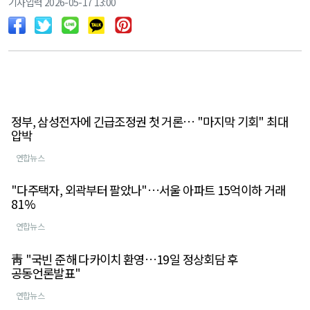
기사입력 2026-05-17 13:00
정부, 삼성전자에 긴급조정권 첫 거론… "마지막 기회" 최대
압박
연합뉴스
"다주택자, 외곽부터 팔았나"…서울 아파트 15억이하 거래
81%
연합뉴스
靑 "국빈 준해 다카이치 환영…19일 정상회담 후
공동언론발표"
연합뉴스