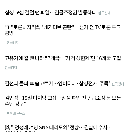
삼성 교섭 결렬 땐 파업…긴급조정권 발동하나
한국경제
野 "토론하자" 與 "네거티브 곤란"…선거 전 TV 토론 두고
공방
한국경제
고유가에 칼 뺀 나라 57개국…'가격 상한제'만 16개국 도입
한국경제
팔천피 돌파 후 숨고르기…엔비디아·삼성전자 '주목'
한국경제
김민석 "18일 마지막 교섭…삼성 파업 땐 긴급조정 등 모든
수단 강구"
파이낸셜뉴스
與 "'정청래 겨냥 SNS 테러모의' 정황…경찰에 수사·