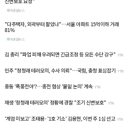
신변보호 요청"
파이낸셜뉴스
"다주택자, 외곽부터 팔았나"…서울 아파트 15억이하 거래
81%
파이낸셜뉴스
김 총리 "파업 피해 우려되면 긴급조정 등 모든 수단 강구"
YTN
민주 "정청래 테러모의, 수사 의뢰"…국힘, 충청 표심잡기
YTN
중동 '폭풍전야'?…종전 협상 '물밑 논의' 계속
YTN
재생 '정청래 테러모의' 정황에 경찰 "조기 신변보호"
YTN
'계엄 미보고' 조태용·'1호 기소' 김용현, 이번 주 1심 선고
YTN