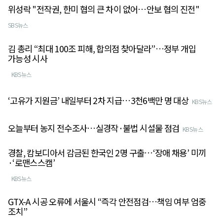
위성락 "전작권, 한미 협의 큰 차이 없어…안보 협의 진전"
SBS뉴스
김 총리 “최대 100조 피해, 합의점 찾아달라”…정부 개입
가능성 시사
KBS뉴스
‘고유가 지원금’ 내일부터 2차 지급…3천6백만 명 대상
KBS뉴스
오늘부터 농지 전수조사…실경작·불법 시설물 점검
KBS뉴스
경찰, 캄보디아서 감금된 한국인 2명 구출…‘장애 채용’ 미끼
·‘로맨스스캠’
KBS뉴스
GTX-A 시공 오류에 서울시 “즉각 안전점검…책임 여부 엄중
조치”