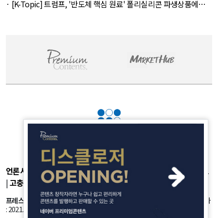
August 6, 2026
· [K-Topic] 트럼프, '반도체 핵심 원료' 폴리실리콘 파생상품에
15% 관세 외 27건 - August 7, 2026
언론사소개
|
개인정보취급방침
|
광고후원
|
부가서비스
|
기사제보
|
고충처리
|
청소년보호정책
프레스룸
: 서울시 강서구 공항대로 45길 25 등록번호: 서울 아53981 등록일자
: 2021.10.18 발행인: 정유란 편집인: 신한진