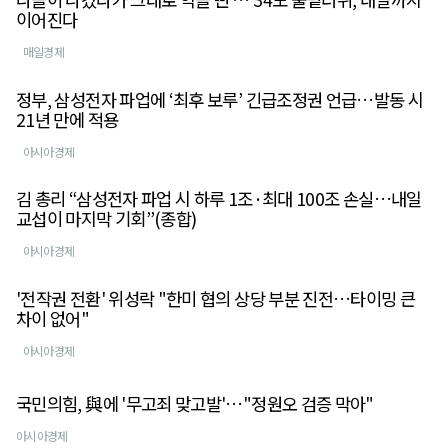
이어진다
매일경제
정부, 삼성전자 파업에 ‘최후 보루’ 긴급조정권 언급…발동 시
21년 만에 적용
아시아경제
김 총리 “삼성전자 파업 시 하루 1조·최대 100조 손실…내일
교섭이 마지막 기회”(종합)
아시아경제
'전작권 전환' 위성락 "한미 협의 상당 부분 진전…타이밍 큰
차이 없어"
아시아경제
국민의힘, 與에 '무고죄 맞고발'…"정원오 검증 막아"
아시아경제