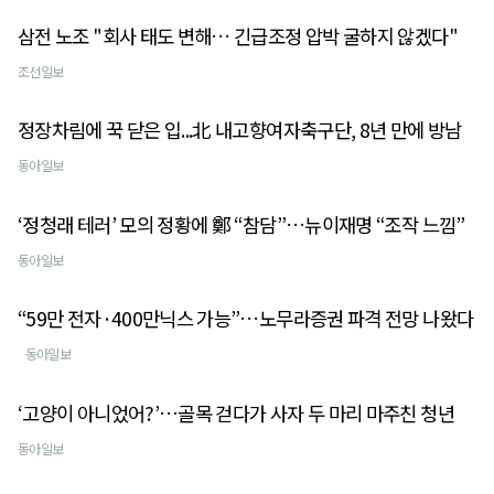
삼전 노조 "회사 태도 변해… 긴급조정 압박 굴하지 않겠다"
조선일보
정장차림에 꾹 닫은 입...北 내고향여자축구단, 8년 만에 방남
동아일보
‘정청래 테러’ 모의 정황에 鄭 “참담”…뉴이재명 “조작 느낌”
동아일보
“59만 전자·400만닉스 가능”…노무라증권 파격 전망 나왔다
동아일보
‘고양이 아니었어?’…골목 걷다가 사자 두 마리 마주친 청년
동아일보