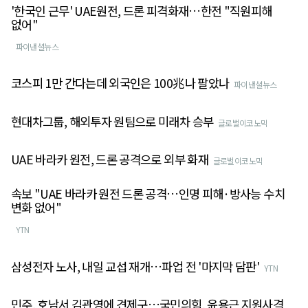
'한국인 근무' UAE원전, 드론 피격화재…한전 "직원피해
없어"
파이낸셜뉴스
코스피 1만 간다는데 외국인은 100兆나 팔았나
파이낸셜뉴스
현대차그룹, 해외투자 원팀으로 미래차 승부
글로벌이코노믹
UAE 바라카 원전, 드론 공격으로 외부 화재
글로벌이코노믹
속보 "UAE 바라카 원전 드론 공격…인명 피해·방사능 수치
변화 없어"
YTN
삼성전자 노사, 내일 교섭 재개…파업 전 '마지막 담판'
YTN
민주, 호남서 김관영에 견제구…국민의힘, 윤용근 지원사격