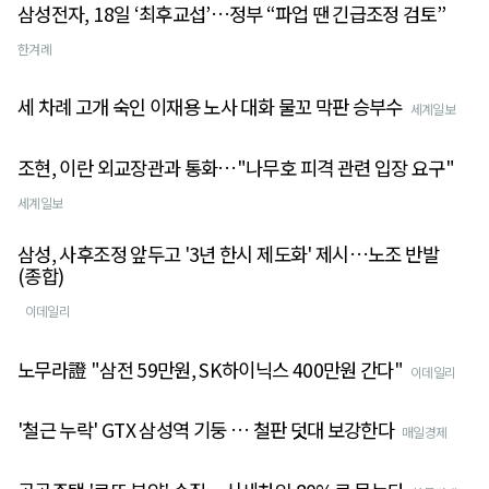
삼성전자, 18일 ‘최후교섭’…정부 “파업 땐 긴급조정 검토”
한겨례
세 차례 고개 숙인 이재용 노사 대화 물꼬 막판 승부수
세계일보
조현, 이란 외교장관과 통화…"나무호 피격 관련 입장 요구"
세계일보
삼성, 사후조정 앞두고 '3년 한시 제도화' 제시…노조 반발
(종합)
이데일리
노무라證 "삼전 59만원, SK하이닉스 400만원 간다"
이데일리
'철근 누락' GTX 삼성역 기둥 … 철판 덧대 보강한다
매일경제