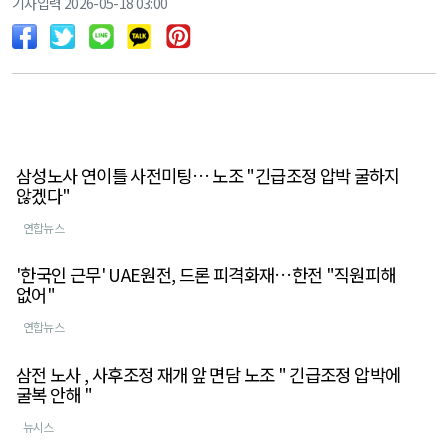
기사입력 2026-05-18 03:00
삼성노사 연이틀 사전미팅… 노조 "긴급조정 압박 굴하지
않겠다"
연합뉴스
'한국인 근무' UAE원전, 드론 피격화재…한전 "직원피해
없어"
연합뉴스
삼전 노사 , 사후조정 재개 앞 면담 노조 " 긴급조정 압박에
굴복 안해 "
뉴시스