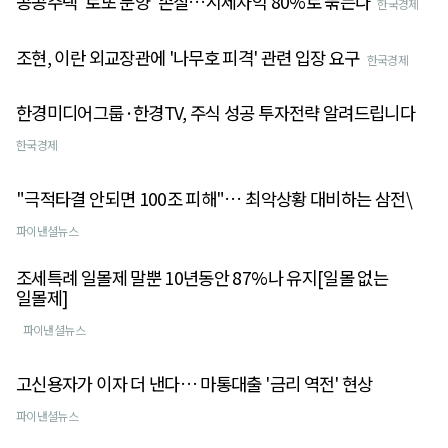
공공주택 '로또 분양' 손질…시세차익 80%로 묶는다
한국경제
조현, 이란 외교장관에 '나무호 피격' 관련 입장 요구
한국경제
한경미디어그룹·한경TV, 주식 성공 투자전략 알려드립니다
한국경제
"극적타결 안되면 100조 피해"… 최악상황 대비하는 삼전\
파이낸셜뉴스
조세특례 일몰제 말뿐 10년동안 87%나 유지[일몰 없는
일몰제]
파이낸셜뉴스
고신용자가 이자 더 낸다… 마통대출 '금리 역전' 현상
파이낸셜뉴스