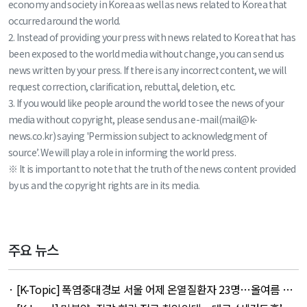
economy and society in Korea as well as news related to Korea that
occurred around the world.
2. Instead of providing your press with news related to Korea that has
been exposed to the world media without change, you can send us
news written by your press. If there is any incorrect content, we will
request correction, clarification, rebuttal, deletion, etc.
3. If you would like people around the world to see the news of your
media without copyright, please send us an e-mail(mail@k-
news.co.kr) saying 'Permission subject to acknowledgment of
source’. We will play a role in informing the world press.
※ It is important to note that the truth of the news content provided
by us and the copyright rights are in its media.
주요 뉴스
· [K-Topic] 폭염중대경보 서울 어제 온열질환자 23명…올여름 최
다 외 33건 - August 5, 2026