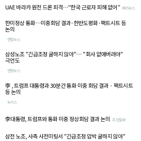
UAE 바라카 원전 드론 피격…“한국 근로자 피해 없어”
KBS뉴스
한미정상 통화…미중회담 결과·한반도평화·팩트시트 등
논의
연합뉴스
삼성노조 "긴급조정 굴하지 않아"… "회사 없애버려야"
극언도
연합뉴스
李 , 트럼프 대통령과 30분간 통화 미중 회담 결과 · 팩트시트
등 논의
뉴시스
李대통령, 트럼프와 통화 미중 정상회담 결과 논의
조선일보
삼전 노조, 사측 사전미팅서 "긴급조정 압박 굴하지 않아"