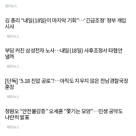
SBS뉴스
김 총리 “내일(18일)이 마지막 기회”…‘긴급조정’ 정부 개입
시사
KBS뉴스
부담 커진 삼성전자 노사…내일(18일) 사후조정서 타협안
낼까
KBS뉴스
[단독] ‘5.18 진압 공로’?…아직도 지우지 않은 전남경찰국장
훈장
KBS뉴스
정원오 “안전불감증” 오세훈 “쫓기는 모양”…민생 공약도
나란히 발표
KBS뉴스