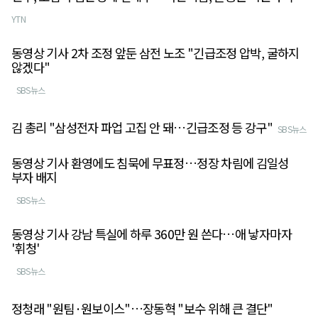
YTN
동영상 기사 2차 조정 앞둔 삼전 노조 "긴급조정 압박, 굴하지
않겠다"
SBS뉴스
김 총리 "삼성전자 파업 고집 안 돼…긴급조정 등 강구"
SBS뉴스
동영상 기사 환영에도 침묵에 무표정…정장 차림에 김일성
부자 배지
SBS뉴스
동영상 기사 강남 특실에 하루 360만 원 쓴다…애 낳자마자
'휘청'
SBS뉴스
정청래 "원팀·원보이스"…장동혁 "보수 위해 큰 결단"