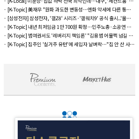
· [K-Local] 미분양·집값 하락 전국 최악인데…대구, ‘세컨드홈’ 특
례서 빠졌다 외 11건 - August 5, 2026
· [K-Topic] 美재무 "원화 과도한 변동성…엔화 약세에 다른 통화
뒤따를 것" 외 50건 - August 5, 2026
· [삼성전자] 삼성전자, '갤Z8' 시리즈·'갤워치9' 공식 출시...'울트
라' 257만 7300원 외 51건 - August 6, 2026
· [K-Topic] 내년 최저임금 1만 700원 확정…민주노총·소공연 이
의 불수용 외 44건 - August 5, 2026
· [K-Topic] 범여권서도 '레버리지 책임론' "김용범 어물쩍 넘길 수
없어" 외 50건 - August 5, 2026
· [K-Topic] 집주인 '실거주 유턴'에 세입자 날벼락…"집 안 산 사람
만 바보" 외 50건 - August 5, 2026