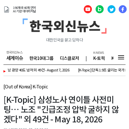
190개국 40개 언어
AI 기반 데이터저널
대한민국을 묻고 답하다
한국외신뉴스
K-NEWS
세계이슈
한국10대그룹
디스클로저
|
K-토픽
K-기업
0도 넘어 외 49건 - August 7, 2026
▸
[K-Topic] 단독 1.9조 굴리는 국가 R&D 기관 
[Out of Korea] K-Topic
[K-Topic] 삼성노사 연이틀 사전미
팅… 노조 "긴급조정 압박 굴하지 않
겠다" 외 49건 - May 18, 2026