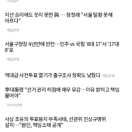
이데일리
지선 승리에도 웃지 못한 與 … 정청래 "서울 탈환 못해
아프다"
매일경제
서울구청장 4년만에 반전…민주 vs 국힘 '8대 17'서 '17대
8'로
매일경제
역대급 사전투표 열기가 출구조사 정확도 낮췄다
매일경제
李대통령 "선거 관리 허점에 매우 유감…이유 밝히고 책임
물어야"
아시아경제
사상 초유의 투표용지 부족사태, 선관위 진상규명위
설치…"원인, 책임소재 공개"