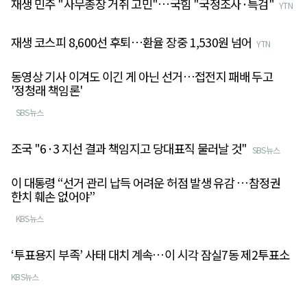
재생 민주 "사무총장 거취 고민"…국힘 "국정조사·특검"
YTN
재생 코스피 8,600선 후퇴…환율 장중 1,530원 넘어
YTN
동영상 기사 이겨도 이긴 게 아닌 선거…접전지 패배 두고
'정청래 책임론'
SBS뉴스
조국 "6·3 지선 결과 책임지고 당대표직 물러날 것"
SBS뉴스
이 대통령 “선거 관리 납득 어려운 허점 발생 유감 …참정권
한치 훼손 없어야”
KBS뉴스
‘투표용지 부족’ 사태 대치 계속…이 시각 잠실7동 제2투표소
KBS뉴스