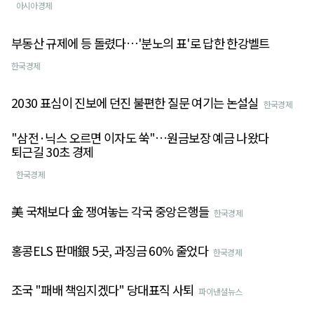
아시아경제
부동산 규제에 등 돌렸다…'분노의 표'로 답한 한강벨트
한국경제
2030 표심이 진보에 던진 불편한 질문 여기는 논설실
한국경제
"삼전·닉스 오르면 이자도 쑥"…원금보장 예금 나왔다
퇴근길 30초 경제
한국경제
美 국채보다 金 쟁여놓는 각국 중앙은행들
한국경제
홍콩ELS 판매銀 5곳, 과징금 60% 줄었다
한국경제
조국 "패배 책임지겠다" 당대표직 사퇴
파이낸셜뉴스