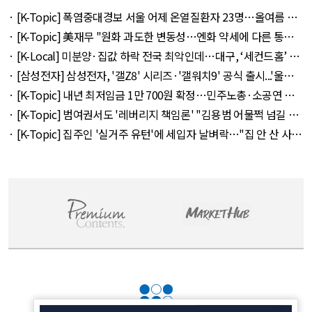
· [K-Topic] 폭염중대경보 서울 어제 온열질환자 23명…올여름 최
다 외 33건 - August 5, 2026
· [K-Topic] 美재무 "원화 과도한 변동성…엔화 약세에 다른 통화
뒤따를 것" 외 50건 - August 5, 2026
· [K-Local] 미분양·집값 하락 전국 최악인데…대구, ‘세컨드홈’ 특
례서 빠졌다 외 11건 - August 5, 2026
· [삼성전자] 삼성전자, '갤Z8' 시리즈·'갤워치9' 공식 출시...'울트
라' 257만 7300원 외 51건 - August 6, 2026
· [K-Topic] 내년 최저임금 1만 700원 확정…민주노총·소공연 이
의 불수용 외 44건 - August 5, 2026
· [K-Topic] 범여권서도 '레버리지 책임론' "김용범 어물쩍 넘길 수
없어" 외 50건 - August 5, 2026
· [K-Topic] 집주인 '실거주 유턴'에 세입자 날벼락…"집 안 산 사람
만 바보" 외 50건 - August 5, 2026