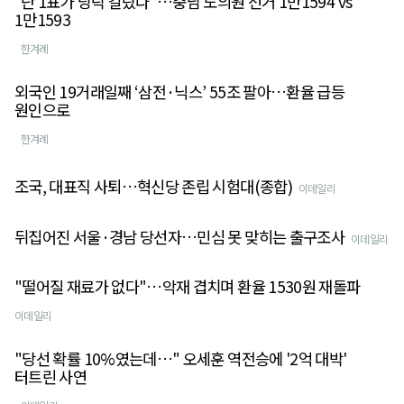
“단 1표가 당락 갈랐다”…충남 도의원 선거 1만1594 vs
1만1593
한겨례
외국인 19거래일째 ‘삼전·닉스’ 55조 팔아…환율 급등
원인으로
한겨례
조국, 대표직 사퇴…혁신당 존립 시험대(종합)
이데일리
뒤집어진 서울·경남 당선자…민심 못 맞히는 출구조사
이데일리
"떨어질 재료가 없다"…악재 겹치며 환율 1530원 재돌파
이데일리
"당선 확률 10%였는데…" 오세훈 역전승에 '2억 대박'
터트린 사연