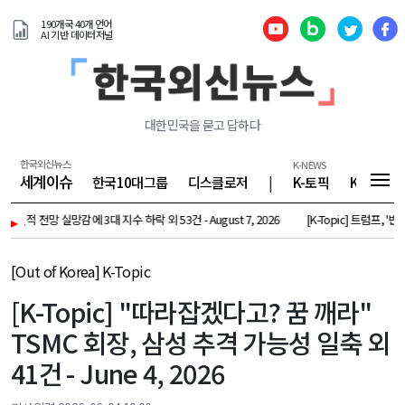
190개국 40개 언어
AI 기반 데이터저널
대한민국을 묻고 답하다
한국외신뉴스
K-NEWS
세계이슈
한국10대그룹
디스클로저
|
K-토픽
K-기업
적 전망 실망감에 3대 지수 하락 외 53건 - August 7, 2026
▸
[K-Topic] 트럼프, '반도체 
[Out of Korea] K-Topic
[K-Topic] "따라잡겠다고? 꿈 깨라"
TSMC 회장, 삼성 추격 가능성 일축 외
41건 - June 4, 2026