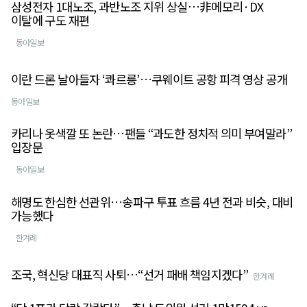
삼성전자 1대노조, 과반노조 지위 상실…非메모리·DX
이탈에 구도 재편
동아일보
이란 드론 날아들자 ‘콰르릉’…쿠웨이트 공항 피격 영상 공개
동아일보
카리나 옷색깔 또 논란…팬들 “과도한 정치적 의미 부여말라”
입장문
동아일보
해명도 한심한 선관위…송파구 투표 흐름 4년 전과 비슷, 대비
가능했다
한겨례
조국, 혁신당 대표직 사퇴…“선거 패배 책임지겠다”
한겨례