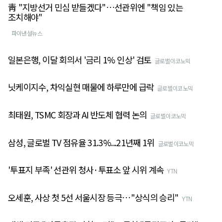
靑 "지방선거 민심 받들겠다"…선관위엔 "책임 있는
조치해야"
파이낸셜뉴스
일본은행, 이달 회의서 '금리 1% 인상' 검토
글로벌이코노믹
닛케이지수, 차익실현 매물에 하루만에 급락
글로벌이코노믹
최태원, TSMC 회장과 AI 반도체 협력 논의
글로벌이코노믹
삼성, 글로벌 TV 점유율 31.3%...21년째 1위
글로벌이코노믹
'투표지 부족' 선관위 청사·투표소 앞 시위 계속
YTN
오세훈, 사상 첫 5선 서울시장 등극…"상식의 승리"
YTN