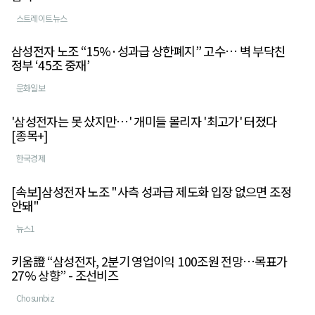
스트레이트뉴스
삼성전자 노조 “15%·성과급 상한폐지” 고수… 벽 부닥친
정부 ‘45조 중재’
문화일보
'삼성전자는 못 샀지만…' 개미들 몰리자 '최고가' 터졌다
[종목+]
한국경제
[속보]삼성전자 노조 "사측 성과급 제도화 입장 없으면 조정
안돼"
뉴스1
키움證 “삼성전자, 2분기 영업이익 100조원 전망…목표가
27% 상향” - 조선비즈
Chosunbiz