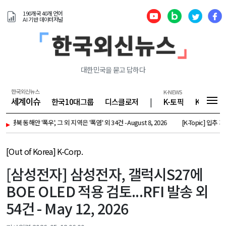
190개국 40개 언어
AI 기반 데이터저널
대한민국을 묻고 답하다
한국외신뉴스
K-NEWS
세계이슈
한국10대그룹
디스클로저
|
K-토픽
K-기업
 '폭우', 그 외 지역은 '폭염' 외 34건 - August 8, 2026
▸
[K-Topic] 입추 지나도 무더
[Out of Korea] K-Corp.
[삼성전자] 삼성전자, 갤럭시S27에
BOE OLED 적용 검토...RFI 발송 외
54건 - May 12, 2026