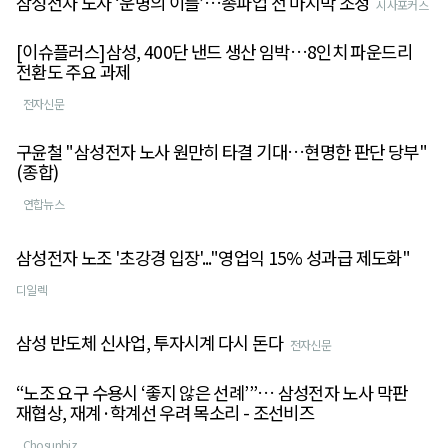
삼성전자 노사 ‘운명의 이틀’…총파업 전 마지막 조정
시사포커스
[이슈플러스]삼성, 400단 낸드 생산 임박…8인치 파운드리
전환도 주요 과제
전자신문
구윤철 "삼성전자 노사 원만히 타결 기대…현명한 판단 당부"
(종합)
연합뉴스
삼성전자 노조 '초강경 입장'..."영업익 15% 성과급 제도화"
디일렉
삼성 반도체 신사업, 투자시계 다시 돈다
전자신문
“노조 요구 수용시 ‘좋지 않은 선례’”… 삼성전자 노사 막판
재협상, 재계·학계선 우려 목소리 - 조선비즈
Chosunbiz