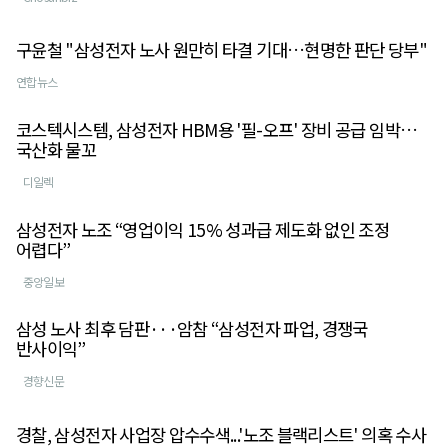
구윤철 "삼성전자 노사 원만히 타결 기대…현명한 판단 당부"
연합뉴스
코스텍시스템, 삼성전자 HBM용 '필-오프' 장비 공급 임박…
국산화 물꼬
디일렉
삼성전자 노조 “영업이익 15% 성과급 제도화 없인 조정
어렵다”
중앙일보
삼성 노사 최후 담판···암참 “삼성전자 파업, 경쟁국
반사이익”
경향신문
경찰, 삼성전자 사업장 압수수색...'노조 블랙리스트' 의혹 수사