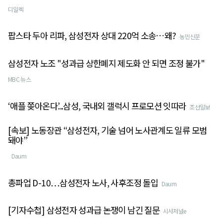
디일렉
팝스타 두아 리파, 삼성전자 상대 220억 소송…왜?
농민신문
삼성전자 노조 "성과급 상한폐지 제도화 안 되면 조정 불가"
MBC 뉴스
‘애플 쫒아온다’...삼성, 국내외 갤럭시 프로모션 잇따라
조선일보
[속보] 노동장관 “삼성전자, 기술 넘어 노사관계도 일류 모범
돼야”
Daum
총파업 D-10…삼성전자 노사, 사후조정 돌입
Daum
[기자수첩] 삼성전자 성과급 논쟁이 남긴 질문
시사저널e