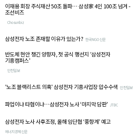
이재용 회장 주식재산 50조 돌파… 삼성家 4인 100조 넘겨 -
조선비즈
Chosunbiz
삼성전자 노조 존재할 이유가 있는가?
한국NGO신문
반도체 현안 챙긴 양향자, 첫 공식 행선지 '삼성전자
기흥캠퍼스'
인천일보
'노조 블랙리스트 의혹' 삼성전자 기흥사업장 압수수색
인천일보
파업이냐 타협이냐…삼성전자 노사 ‘마지막 담판’
JTBC
삼성전자 노사 사후조정, 올해 임단협 ‘풍향계’ 예고
에너지경제신문