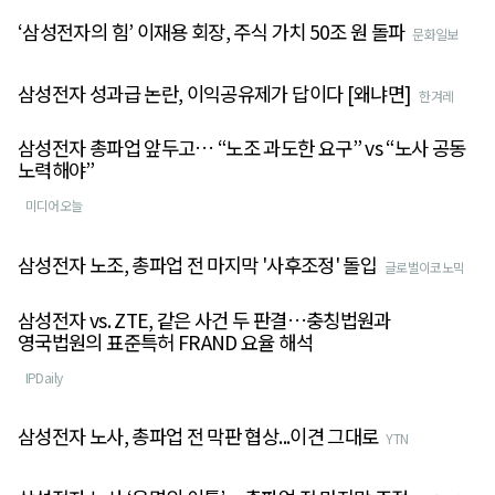
‘삼성전자의 힘’ 이재용 회장, 주식 가치 50조 원 돌파
문화일보
삼성전자 성과급 논란, 이익공유제가 답이다 [왜냐면]
한겨레
삼성전자 총파업 앞두고… “노조 과도한 요구” vs “노사 공동
노력해야”
미디어오늘
삼성전자 노조, 총파업 전 마지막 '사후조정' 돌입
글로벌이코노믹
삼성전자 vs. ZTE, 같은 사건 두 판결…충칭법원과
영국법원의 표준특허 FRAND 요율 해석
IPDaily
삼성전자 노사, 총파업 전 막판 협상...이견 그대로
YTN