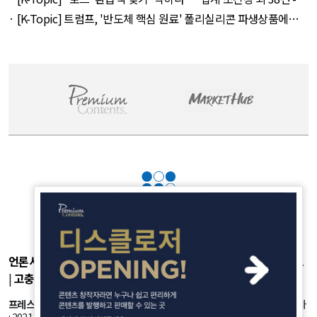
August 6, 2026
· [K-Topic] 트럼프, '반도체 핵심 원료' 폴리실리콘 파생상품에
15% 관세 외 27건 - August 7, 2026
언론사소개
|
개인정보취급방침
|
광고후원
|
부가서비스
|
기사제보
|
고충처리
|
청소년보호정책
프레스룸
: 서울시 강서구 공항대로 45길 25 등록번호: 서울 아53981 등록일자
: 2021.10.18 발행인: 정유란 편집인: 신한진