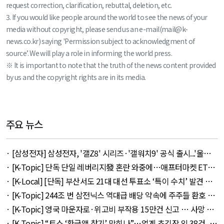
request correction, clarification, rebuttal, deletion, etc.
3. If you would like people around the world to see the news of your
media without copyright, please send us an e-mail(mail@k-
news.co.kr) saying 'Permission subject to acknowledgment of
source’. We will play a role in informing the world press.
※ It is important to note that the truth of the news content provided
by us and the copyright rights are in its media.
주요 뉴스
· [삼성전자] 삼성전자, '갤Z8' 시리즈·'갤워치9' 공식 출시...'울트
라' 257만 7300원 외 51건 - August 6, 2026
· [K-Topic] 단독 단일 레버리지發 혼란 와중에…애프터마켓 ETF
거래 강행 외 71건 - August 6, 2026
· [K-Local] [단독] 부산서도 21대 대선 투표소 ‘특이 수치’ 발견 외
14건 - August 6, 2026
· [K-Topic] 244조 번 삼전닉스 역대급 배당 약속에 주주들 환호 외
21건 - August 6, 2026
· [K-Topic] 영국 마운자로·위고비 부작용 15만건 신고 … 사망 연
관 사례 153건 외 50건 - August 6, 2026
· [K-Topic] “토스 ‘환급액 찾기’ 막히나”…업계 초긴장 외 38건 -