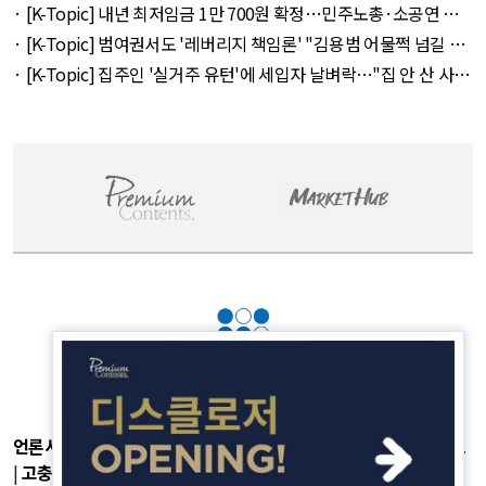
라' 257만 7300원 외 51건 - August 6, 2026
· [K-Topic] 내년 최저임금 1만 700원 확정…민주노총·소공연 이
의 불수용 외 44건 - August 5, 2026
· [K-Topic] 범여권서도 '레버리지 책임론' "김용범 어물쩍 넘길 수
없어" 외 50건 - August 5, 2026
· [K-Topic] 집주인 '실거주 유턴'에 세입자 날벼락…"집 안 산 사람
만 바보" 외 50건 - August 5, 2026
언론사소개
|
개인정보취급방침
|
광고후원
|
부가서비스
|
기사제보
|
고충처리
|
청소년보호정책