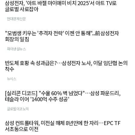
삼성전자, '아트 바젤 마이애미 비치 2025'서 아트 TV로
글로벌 사로잡아
현대경제신문
"모범생 키우는 '추격자 전략' 이젠 안 통해"...前삼성전자
회장의 일침
파이낸셜뉴스
반도체 호황 속 성과급은?…삼성전자 노사, 이달 임단협 논의
착수
뉴시스
[실리콘 디코드] "수율 60% 벽 넘었다"…삼성 파운드리,
테슬라 이어 '1400억 수주 성공'
글로벌이코노믹
삼성 컨트롤타워, 미전실 해체 8년만에 한 자리…EPC TF
서초동으로 이전