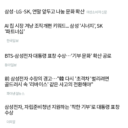
삼성·LG·SK, 연말 앞두고 나눔 문화 확산
여성소비자신문
AI 칩 시장 겨냥 조직개편 키워드... 삼성 '시너지', SK
'파트너십'
한국일보
BTS-삼성전자 대통령 표창 수상…‘기부 문화’ 확산 공로
동아일보
前 삼성전자 수장의 경고…"韓 다시 '초격차' 벌리려면
골드러시 속 '리바이스' 같은 사고의 전환해야"
파이낸셜뉴스
삼성전자, 자립준비청년 지원하는 '착한 기부'로 대통령 표창
수상
더피알