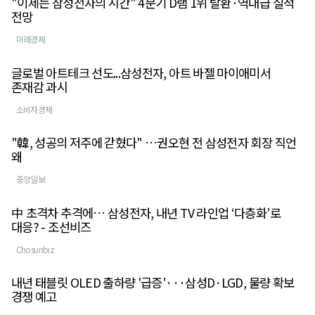
"이제는 삼성전자의 시간" 4분기 D램 1위 탈환·역대급 실적
전망
미래경제
글로벌 아트테크 선도...삼성전자, 아트 바젤 마이애미서
존재감 과시
소비자경제
"韓, 성공의 저주에 갇혔다" …권오현 전 삼성전자 회장 직언
왜
중앙일보
中 초격차 추격에… 삼성전자, 내년 TV 라인업 ‘다층화’로
대응? - 조선비즈
Chosunbiz
내년 태블릿 OLED 출하량 '급증'···삼성D·LGD, 물량 확보
경쟁 예고