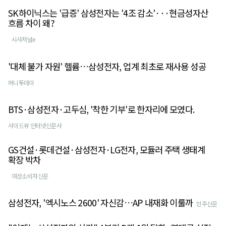
SK하이닉스는 '급증' 삼성전자는 '4조 감소'···현금성자산
흐름 차이 왜?
시사저널e
'대체 불가 자원' 헬륨…삼성전자, 업계 최초로 재사용 성공
머니투데이
BTS·삼성전자·고두심, '착한 기부'로 한자리에 모였다.
사이드뷰 인터넷신문사
GS건설·롯데건설·삼성전자·LG전자, 모듈러 주택 생태계
확장 박차
여성소비자신문
삼성전자, '엑시노스 2600' 자신감…AP 내재화 이룰까
민주신문