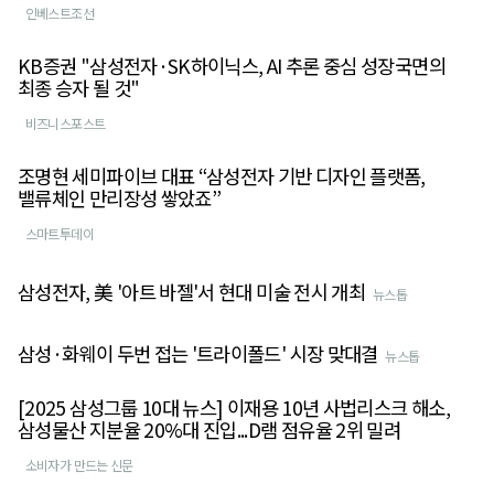
인베스트조선
KB증권 "삼성전자·SK하이닉스, AI 추론 중심 성장국면의
최종 승자 될 것"
비즈니스포스트
조명현 세미파이브 대표 “삼성전자 기반 디자인 플랫폼,
밸류체인 만리장성 쌓았죠”
스마트투데이
삼성전자, 美 '아트 바젤'서 현대 미술 전시 개최
뉴스톱
삼성·화웨이 두번 접는 '트라이폴드' 시장 맞대결
뉴스톱
[2025 삼성그룹 10대 뉴스] 이재용 10년 사법리스크 해소,
삼성물산 지분율 20%대 진입...D램 점유율 2위 밀려
소비자가 만드는 신문