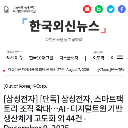
190개국 40개 언어
AI 기반 데이터저널
대한민국을 묻고 답하다
한국외신뉴스
K-NEWS
세계이슈
한국10대그룹
디스클로저
|
K-토픽
K-기업
폴리실리콘 파생상품에 15% 관세 외 27건 - August 7, 2026
▸
[K-Topic] 단독 '5%룰' 
[Out of Korea] K-Corp.
[삼성전자] [단독] 삼성전자, 스마트팩
토리 조직 확대…AI·디지털트윈 기반
생산체계 고도화 외 44건 -
December 9, 2025