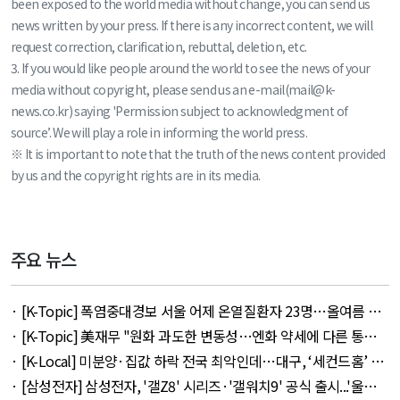
been exposed to the world media without change, you can send us
news written by your press. If there is any incorrect content, we will
request correction, clarification, rebuttal, deletion, etc.
3. If you would like people around the world to see the news of your
media without copyright, please send us an e-mail(mail@k-
news.co.kr) saying 'Permission subject to acknowledgment of
source’. We will play a role in informing the world press.
※ It is important to note that the truth of the news content provided
by us and the copyright rights are in its media.
주요 뉴스
· [K-Topic] 폭염중대경보 서울 어제 온열질환자 23명…올여름 최
다 외 33건 - August 5, 2026
· [K-Topic] 美재무 "원화 과도한 변동성…엔화 약세에 다른 통화
뒤따를 것" 외 50건 - August 5, 2026
· [K-Local] 미분양·집값 하락 전국 최악인데…대구, ‘세컨드홈’ 특
례서 빠졌다 외 11건 - August 5, 2026
· [삼성전자] 삼성전자, '갤Z8' 시리즈·'갤워치9' 공식 출시...'울트