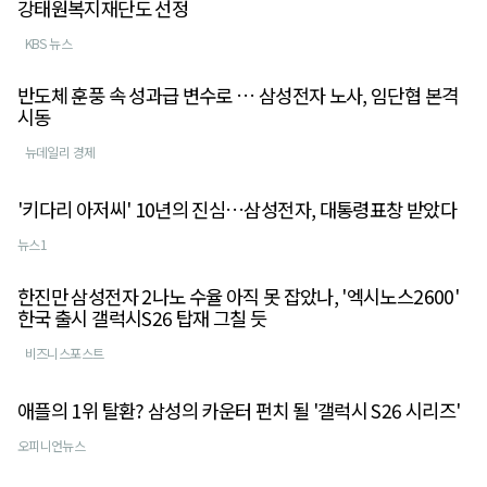
강태원복지재단도 선정
KBS 뉴스
반도체 훈풍 속 성과급 변수로 … 삼성전자 노사, 임단협 본격
시동
뉴데일리 경제
'키다리 아저씨' 10년의 진심…삼성전자, 대통령표창 받았다
뉴스1
한진만 삼성전자 2나노 수율 아직 못 잡았나, '엑시노스2600'
한국 출시 갤럭시S26 탑재 그칠 듯
비즈니스포스트
애플의 1위 탈환? 삼성의 카운터 펀치 될 '갤럭시 S26 시리즈'
오피니언뉴스