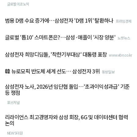
글로벌이코노믹
범용 D램 수요 증가에…삼성전자 'D램 1위' 탈환하나
프라임경제
글로벌 '톱10' 스마트폰은?…삼성·애플이 '시장 양분'
노컷뉴스
삼성전자 희망디딤돌, '착한기부대상' 대통령 표창
www.ebn.co.kr
韓 뉴로모픽 반도체 세계 선도… 삼성전자 3위
동방일보
삼성전자 노사, 2026년 임단협 돌입…'초과이익성과급' 기준
등 쟁점
포쓰저널
리라이언스 최고경영자와 삼성 회장, 6G 및 데이터센터 협력
논의
NEWS더원