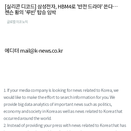
[실리콘 디코드] 삼성전자, HBM4로 '반전 드라마' 쓴다…
젠슨 황의 '루빈' 탑승 임박
글로벌이코노믹
에디터 mail@k-news.co.kr
1. If your media company is looking for news related to Korea, we
would like to make the effort to search information for you. We
provide big data analytics of important news such as politics,
economy and society in Korea as well as news related to Korea that
occurred around the world.
2. Instead of providing your press with news related to Korea that has