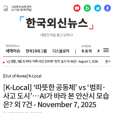
190개국 40개 언어
AI 기반 데이터저널
대한민국을 묻고 답하다
한국외신뉴스
K-NEWS
세계이슈
한국10대그룹
디스클로저
|
K-토픽
K-기업
opic] 경찰, 9월 초부터 '가족사건 상피제' 전격 실시 외 46건 - August 7, 2026
▸
[K-Topi
[Out of Korea] K-Local
[K-Local] ‘따뜻한 공동체’ vs ‘범죄·
사고 도시’…AI가 바라 본 안산시 모습
은? 외 7건 - November 7, 2025