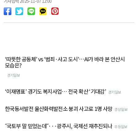
기사입력 2025-11-07 12:00
‘따뜻한 공동체’ vs ‘범죄·사고 도시’…AI가 바라 본 안산시
모습은?
경기일보
‘이재명표’ 경기도 복지사업… 전국 확산 ‘기대감’
경기일보
한국동서발전 울산화력발전소 붕괴 사고로 1명 사망
경상일보
˝국토부 말 믿었는데˝···광주시, 국제선 재추진되나
무등일보