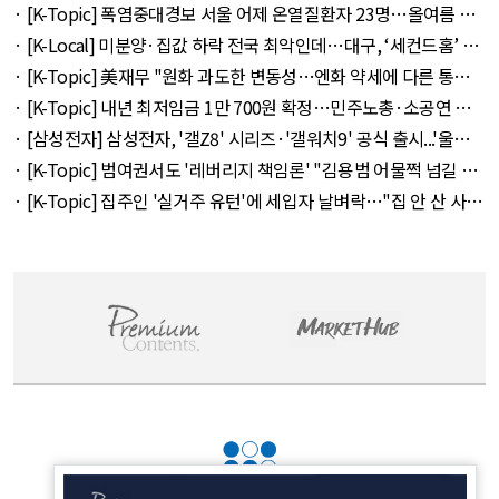
· [K-Topic] 폭염중대경보 서울 어제 온열질환자 23명…올여름 최
다 외 33건 - August 5, 2026
· [K-Local] 미분양·집값 하락 전국 최악인데…대구, ‘세컨드홈’ 특
례서 빠졌다 외 11건 - August 5, 2026
· [K-Topic] 美재무 "원화 과도한 변동성…엔화 약세에 다른 통화
뒤따를 것" 외 50건 - August 5, 2026
· [K-Topic] 내년 최저임금 1만 700원 확정…민주노총·소공연 이
의 불수용 외 44건 - August 5, 2026
· [삼성전자] 삼성전자, '갤Z8' 시리즈·'갤워치9' 공식 출시...'울트
라' 257만 7300원 외 51건 - August 6, 2026
· [K-Topic] 범여권서도 '레버리지 책임론' "김용범 어물쩍 넘길 수
없어" 외 50건 - August 5, 2026
· [K-Topic] 집주인 '실거주 유턴'에 세입자 날벼락…"집 안 산 사람
만 바보" 외 50건 - August 5, 2026