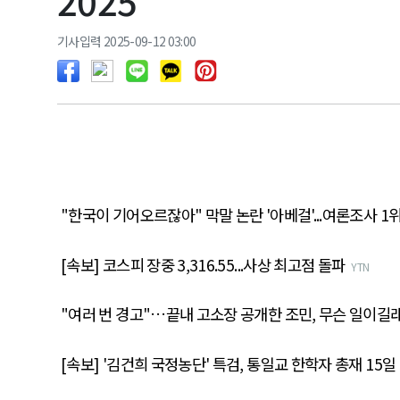
2025
기사입력 2025-09-12 03:00
"한국이 기어오르잖아" 막말 논란 '아베걸'...여론조사 1
[속보] 코스피 장중 3,316.55...사상 최고점 돌파
YTN
"여러 번 경고"…끝내 고소장 공개한 조민, 무슨 일이길
[속보] '김건희 국정농단' 특검, 통일교 한학자 총재 15일