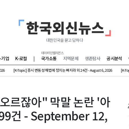
대한민국을 묻고 답하다
데이터 인텔리전스
K-기업
K-로컬
|
국가소통
지역문제
생존탐사
공시분석
pic] 증시 변동성 해법에 정치는 빠지라 외 24건 - August 6, 2026
[K-Topic] 244조 
기어오르잖아" 막말 논란 '아
9건 - September 12,