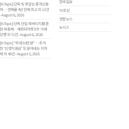
한국일보
[K-Topic] 단독 빚 못갚는 중저신용
자… 연체율 4년 만에 최고 외 13건
TV조선
- August 6, 2026
연합뉴스
[K-Topic] 단독 단일 레버리지發 혼
뉴시스
란 와중에…애프터마켓 ETF 거래
강행 외 71건 - August 6, 2026
[K-Topic] "최대 50만원" … 추석
전 ‘민생지원금’ 또 쏟아내는 지자
체 외 48건 - August 5, 2026