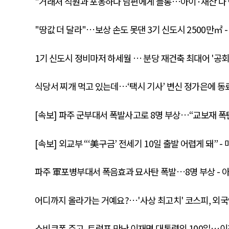
"거래처 직원과 포옹하다 남편에게 들통…아이·재산 다 
"땅값 더 달라"…보상 손도 못댄 3기 신도시 2500만㎡ 
1기 신도시 정비마저 하세월 … 분당 재건축 최대어 '공회
식당서 찌개 먹고 있는데…‘택시 기사’ 변신 정가은에 동료
[속보] 파주 군부대서 폭발사고로 8명 부상…“교보재 폭탄
[속보] 외교부 “‘美구금’ 전세기 10일 출발 어렵게 돼” -
파주 軍포병부대서 폭음효과 묘사탄 폭발…8명 부상 - 
어디까지 올라가는 거예요?…'사상 최고치' 코스피, 외국
소비쿠폰 주고, 트럼프 만난 이재명 대통령의 100일…이젠