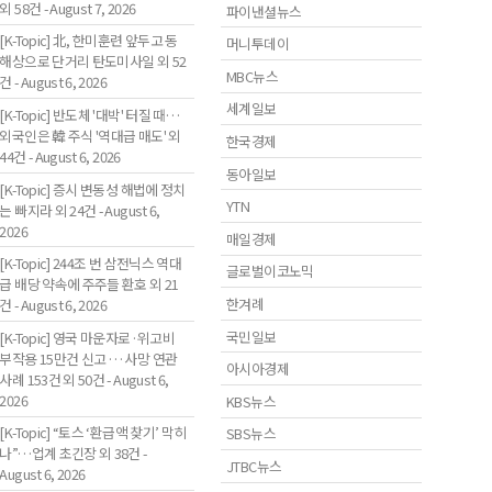
외 58건 - August 7, 2026
파이낸셜뉴스
[K-Topic] 北, 한미훈련 앞두고 동
머니투데이
해상으로 단거리 탄도미사일 외 52
MBC뉴스
건 - August 6, 2026
세계일보
[K-Topic] 반도체 '대박' 터질 때…
외국인은 韓 주식 '역대급 매도' 외
한국경제
44건 - August 6, 2026
동아일보
[K-Topic] 증시 변동성 해법에 정치
YTN
는 빠지라 외 24건 - August 6,
2026
매일경제
[K-Topic] 244조 번 삼전닉스 역대
글로벌이코노믹
급 배당 약속에 주주들 환호 외 21
한겨례
건 - August 6, 2026
국민일보
[K-Topic] 영국 마운자로·위고비
부작용 15만건 신고 … 사망 연관
아시아경제
사례 153건 외 50건 - August 6,
2026
KBS뉴스
[K-Topic] “토스 ‘환급액 찾기’ 막히
SBS뉴스
나”…업계 초긴장 외 38건 -
JTBC뉴스
August 6, 2026