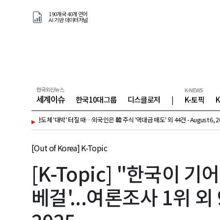
190개국 40개 언어
AI 기반 데이터저널
한국외신뉴스
K-NEWS
세계이슈
한국10대그룹
디스클로저
|
K-토픽
] 반도체 '대박' 터질 때…외국인은 韓 주식 '역대급 매도' 외 44건 - August 6, 2026
▸
[K-To
[Out of Korea] K-Topic
[K-Topic] "한국이 
베걸'...여론조사 1위 외 9