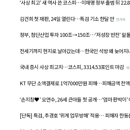
‘사상 최고’ 새 역사 쓴 코스피…이재명 정부 출범 뒤 22.
김건희 첫 재판, 24일 열린다…특검 기소 한달 만
한겨례
정부, 첨단산업 투자 100조→150조…‘저성장 반전’ 밑
전세기까지 현지로 날아갔는데…한국인 석방 왜 늦어지
국내 증시 사상 최고치…코스피, 3314.53포인트 마감
세
KT 무단 소액결제로 1억7000만원 피해…피해금액 전액
‘손지창♥’ 오연수, 26세 큰아들 첫 공개…‘엄마 판박이’
[단독] 특검, 추경호 '위계 업무방해' 적용… 피해자 한동