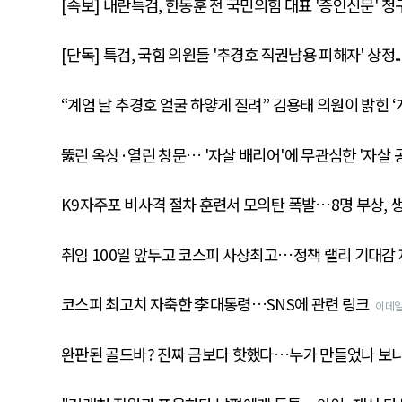
[속보] 내란특검, 한동훈 전 국민의힘 대표 '증인신문' 청
[단독] 특검, 국힘 의원들 '추경호 직권남용 피해자' 상정.
“계엄 날 추경호 얼굴 하얗게 질려” 김용태 의원이 밝힌 ‘
뚫린 옥상·열린 창문… '자살 배리어'에 무관심한 '자살 공
K9자주포 비사격 절차 훈련서 모의탄 폭발…8명 부상, 
취임 100일 앞두고 코스피 사상최고…정책 랠리 기대감
코스피 최고치 자축한 李대통령…SNS에 관련 링크
이데
완판된 골드바? 진짜 금보다 핫했다…누가 만들었나 보