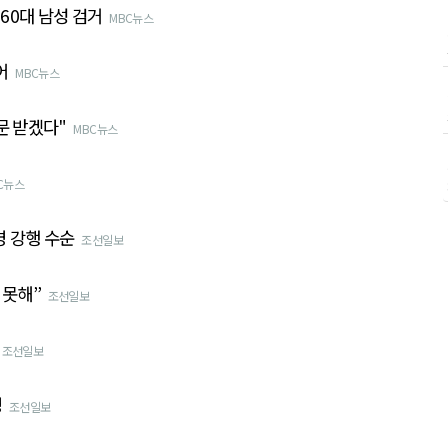
60대 남성 검거
MBC뉴스
어
MBC뉴스
문 받겠다"
MBC뉴스
C뉴스
명 강행 수순
조선일보
 못해”
조선일보
조선일보
명
조선일보