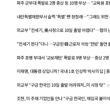
파주 군부대 폭발로 2명 중상 등 10명 부상… “교육용 포
내란특별재판부서 슬쩍 '특별' 뺀 정청래…"그래도 위헌 
외교부 "전세기, 美사정으로 10일 출발 어렵다"…협의 난
"전세기 뜬다"더니…구금된 韓근로자 석방 '한밤' 돌연 
파주 포병 부대서 '교보재탄' 폭발로 9명 부상…중상 2명 
이재명, 대통령 상입니까? 국내 1호 인상학 박사의 답 | 
외교부 “구금 한국인 10일 출발 어려워져...미 사정 탓”
한
조현, 미 주재 기업인들 만나 “구금 한국인, 재입국 불이익