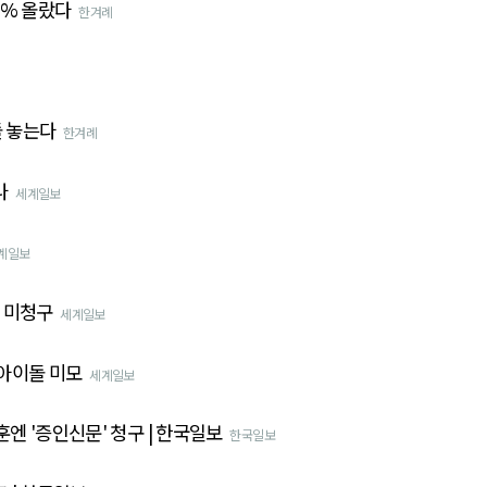
8% 올랐다
한겨례
돌 놓는다
한겨례
나
세계일보
계일보
 미청구
세계일보
 아이돌 미모
세계일보
훈엔 '증인신문' 청구 | 한국일보
한국일보