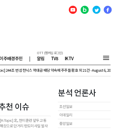
OTT (멤버십 로그인)
이주배경주민
|
알림
TV8
IKTV
번 삼전닉스 역대급 배당 약속에 주주들 환호 외 21건 - August 6, 2026
[K-Topic] 영국 마
분석 언론사
추천 이슈
조선일보
이데일리
[K-Topic] 北, 한미훈련 앞두고 동
중앙일보
해상으로 단거리 탄도미사일 발사