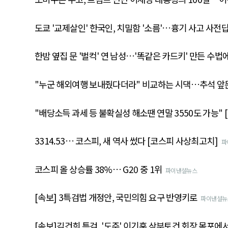
도쿄 '교제살인' 한국인, 치밀함 '소름'…흉기 사고 사전
한밤 옆집 문 '벌컥' 연 남성…'똑같은 카드키' 만든 수법
"누군 해외여행 보내줬다더라" 비교하는 시댁…추석 앞둔
"배당소득 과세 등 불확실성 해소땐 연말 3550도 가능"
3314.53… 코스피, 새 역사 썼다 [코스피 사상최고치]
파
코스피 올 상승률 38%… G20 중 1위
파이낸셜뉴스
[속보] 3특검법 개정안, 국민의힘 요구 반영키로
파이낸셜뉴
[속보]김건희 특검, '도주' 이기훈 삼부토건 회장 목포에