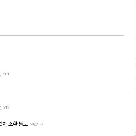
위
YTN
래
YTN
 3차 소환 통보
MBC뉴스