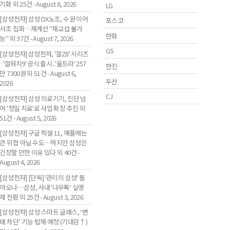
기화 외 25건 - August 8, 2026
LG
[삼성전자] 삼성 DX노조, 수원 이어
포스코
서초 집회…재계선 "재교섭 불가
한화
능" 외 37건 - August 7, 2026
GS
[삼성전자] 삼성전자, '갤Z8' 시리즈
·'갤워치9' 공식 출시...'울트라' 257
한진
만 7300원 외 51건 - August 6,
두산
2026
CJ
[삼성전자] 삼성 의료기기, 진단 넘
어 '정밀 치료'로 사업 확장 추진 외
51건 - August 5, 2026
[삼성전자] 구글 픽셀 11, 애플에는
큰 위협 아닐 수도…하지만 삼성은
긴장할 만한 이유 있다 외 40건 -
August 4, 2026
[삼성전자] [단독] '관리의 삼성' 돌
아오나…삼성, 사내 '나우톡' 실명
제 전환 외 25건 - August 3, 2026
[삼성전자] 삼성 스마트 글래스, ‘변
태 차단’ 기능 탑재 예정 (기대감↑)