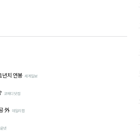
1년치 연봉
세계일보
?
코메디닷컴
공 外
데일리팝
운넷