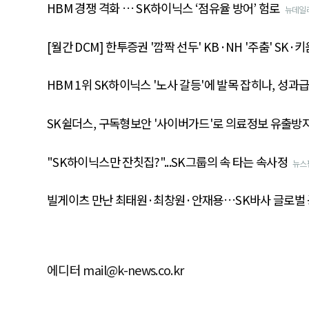
HBM 경쟁 격화 … SK하이닉스 ‘점유율 방어’ 험로
뉴데일
[월간 DCM] 한투증권 '깜짝 선두' KB·NH '주춤' SK·키
HBM 1위 SK하이닉스 '노사 갈등'에 발목 잡히나, 성과급
SK쉴더스, 구독형보안 '사이버가드'로 의료정보 유출방
"SK하이닉스만 잔칫집?"...SK그룹의 속 타는 속사정
뉴스
빌게이츠 만난 최태원·최창원·안재용…SK바사 글로벌 
에디터 mail@k-news.co.kr