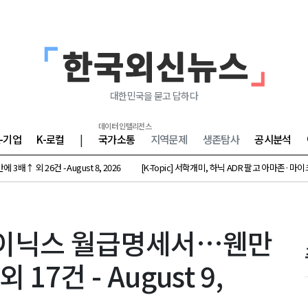
대한민국을 묻고 답하다
데이터 인텔리전스
K-기업
K-로컬
|
국가소통
지역문제
생존탐사
공시분석
건 - August 8, 2026
[K-Topic] 서학개미, 하닉 ADR 팔고 아마존·마이크론 베팅 외 45
K하이닉스 월급명세서…웬만
17건 - August 9,