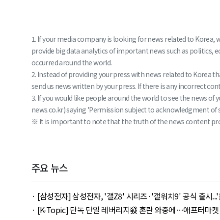
1. If your media company is looking for news related to Korea, 
provide big data analytics of important news such as politics, 
occurred around the world.
2. Instead of providing your press with news related to Korea 
send us news written by your press. If there is any incorrect conte
3. If you would like people around the world to see the news o
news.co.kr) saying 'Permission subject to acknowledgment of sou
※ It is important to note that the truth of the news content pro
주요 뉴스
· [삼성전자] 삼성전자, '갤Z8' 시리즈·'갤워치9' 공식 출시...'울트라
· [K-Topic] 단독 단일 레버리지發 혼란 와중에…애프터마켓 ETF 