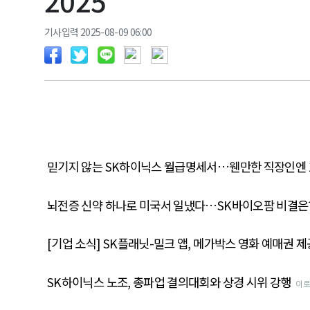
2025
기사입력 2025-08-09 06:00
믿기지 않는 SK하이닉스 월급명세서…웬만한 직장인엔 
뇌전증 신약 하나로 미국서 일냈다…SK바이오팜 비결은
[기업 소식] SK플래닛-밀크 앱, 메가박스 영화 예매권 제
SK하이닉스 노조, 총파업 결의대회와 상경 시위 강행
이로