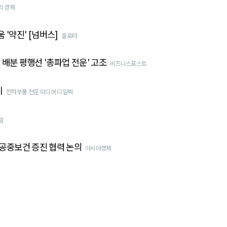
리 경제
움 '약진' [넘버스]
블로터
 배분 평행선 '총파업 전운' 고조
비즈니스포스트
지
전자부품 전문 미디어 디일렉
핌
공중보건 증진 협력 논의
아시아경제