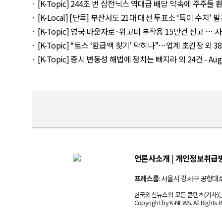
· [K-Topic] 244조 번 삼전닉스 역대급 배당 약속에 주주들 환호 외
· [K-Local] [단독] 부산서도 21대 대선 투표소 ‘특이 수치’ 발견 외
· [K-Topic] 영국 마운자로·위고비 부작용 15만건 신고 … 사망 연
· [K-Topic] “토스 ‘환급액 찾기’ 막히나”…업계 초긴장 외 38건 -
· [K-Topic] 증시 변동성 해법에 정치는 빠지라 외 24건 - Augus
언론사소개
|
개인정보취급
프레스룸
: 서울시 강서구 공항대로 
한국외신뉴스의 모든 콘텐츠(기사)는 
Copyright by K-NEWS. All Rights 