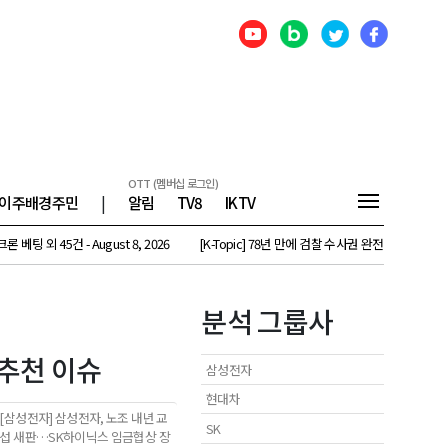
OTT (멤버십 로그인)
이주배경주민
|
알림
TV8
IKTV
건 - August 8, 2026
[K-Topic] 78년 만에 검찰 수사권 완전 폐지…고개 드는 위헌 논란 외
분석 그룹사
추천 이슈
삼성전자
현대차
[삼성전자] 삼성전자, 노조 내년 교
SK
섭 새판…SK하이닉스 임금협상 장