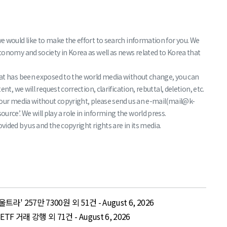
we would like to make the effort to search information for you. We
economy and society in Korea as well as news related to Korea that
that has been exposed to the world media without change, you can
nt, we will request correction, clarification, rebuttal, deletion, etc.
f your media without copyright, please send us an e-mail(mail@k-
rce’. We will play a role in informing the world press.
vided by us and the copyright rights are in its media.
' 257만 7300원 외 51건 - August 6, 2026
거래 강행 외 71건 - August 6, 2026