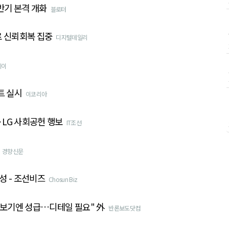
반기 본격 개화
블로터
로 신뢰회복 집중
디지털데일리
데이
트 실시
이코리아
·LG 사회공헌 행보
IT조선
경향신문
성 - 조선비즈
Chosun Biz
로 보기엔 성급…디테일 필요" 外
반론보도닷컴