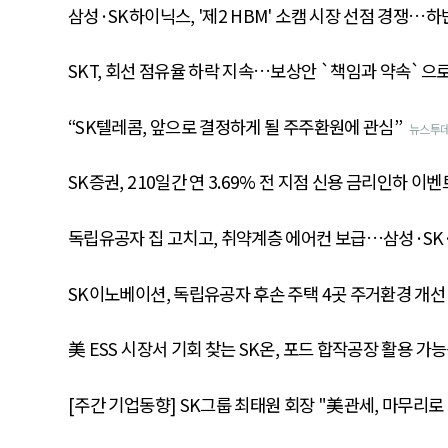
삼성·SK하이닉스, '제2 HBM' 소캠 시장 선점 경쟁…하
SKT, 회선 점유율 하락 지속…보상안 `책임과 약속`으
“SK텔레콤, 앞으로 결정하게 될 주주환원에 관심”
뉴스투
SK증권, 210일간 연 3.69% 전 지점 신용 금리인하 이벤
독립유공자 집 고치고, 취약계층 에어컨 보급…삼성·SK
SK이노베이션, 독립유공자 후손 주택 4곳 주거환경 개선
美 ESS 시장서 기회 찾는 SK온, 포드 합작공장 활용 가능
[주간 기업동향] SK그룹 최태원 회장 "美관세, 마무리