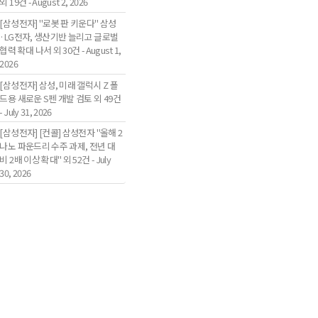
외 19건 - August 2, 2026
[삼성전자] "로봇 판 키운다" 삼성
·LG전자, 생산기반 늘리고 글로벌
협력 확대 나서 외 30건 - August 1,
2026
[삼성전자] 삼성, 미래 갤럭시 Z 폴
드용 새로운 S펜 개발 검토 외 49건
- July 31, 2026
[삼성전자] [컨콜] 삼성전자 "올해 2
나노 파운드리 수주 과제, 전년 대
비 2배 이상 확대" 외 52건 - July
30, 2026