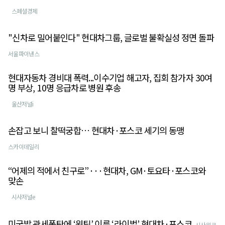
스페셜경제
"신차로 밀어붙인다" 현대차그룹, 글로벌 불확실성 정면 돌파
서울파이낸스
현대자동차 경비대 폭력...이수기업 해고자, 집회 참가자 30여
명 부상, 10명 응급차로 병원 후송
울산저널i
손잡고 보니 찰떡궁합… 현대차·포스코 세기의 동맹
스카이데일리
“어제의 적에서 친구로”···현대차, GM·토요타·포스코와
맞손
시사저널e
미국발 관세폭탄에 ‘원팀’ 이룬 ‘라이벌’ 현대차·포스코
시사위크