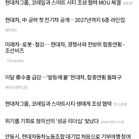
현대차그룹, 코레일과 스마트 시티 조성 협력 MOU 체결
오토뷰
현대차, 中 공략 첫 전기차 공개…2027년까지 6종 라인업
SBS Biz
미래차·로봇·철강… 현대차, 경쟁사와 전방위 합종연횡 -
조선비즈
Chosunbiz
이달 車수출 급감…‘발등에 불’ 현대차, 합종연횡 돌파구
에너지경제신문
현대차그룹, 코레일과 스마트시티 생태계 조성 협력
한스경제
위기를 기회로 정의선의 ‘성공 리더십’ 빛났다
www.ebn.co.kr
안동시, 현대자동차노동조합 대기업 처음으로 기부여행 참여