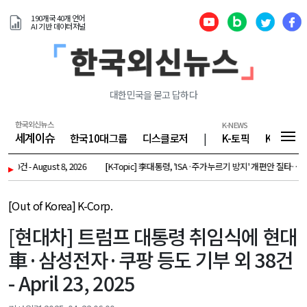
190개국 40개 언어
AI 기반 데이터저널
대한민국을 묻고 답하다
한국외신뉴스
K-NEWS
세계이슈
한국10대그룹
디스클로저
|
K-토픽
K-기업
 August 8, 2026
▸
[K-Topic] 李대통령, 'ISA·주가누르기 방지' 개편안 질타…"전면 재검토"
[Out of Korea] K-Corp.
[현대차] 트럼프 대통령 취임식에 현대
車·삼성전자·쿠팡 등도 기부 외 38건
- April 23, 2025