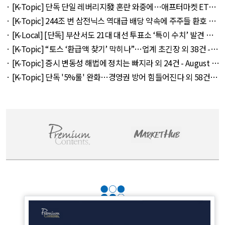
라' 257만 7300원 외 51건 - August 6, 2026
· [K-Topic] 단독 단일 레버리지發 혼란 와중에…애프터마켓 ETF
거래 강행 외 71건 - August 6, 2026
· [K-Topic] 244조 번 삼전닉스 역대급 배당 약속에 주주들 환호 외
21건 - August 6, 2026
· [K-Local] [단독] 부산서도 21대 대선 투표소 ‘특이 수치’ 발견 외
14건 - August 6, 2026
· [K-Topic] “토스 ‘환급액 찾기’ 막히나”…업계 초긴장 외 38건 -
August 6, 2026
· [K-Topic] 증시 변동성 해법에 정치는 빠지라 외 24건 - August 6,
2026
· [K-Topic] 단독 '5%룰' 완화…경영권 방어 힘들어진다 외 58건 -
August 7, 2026