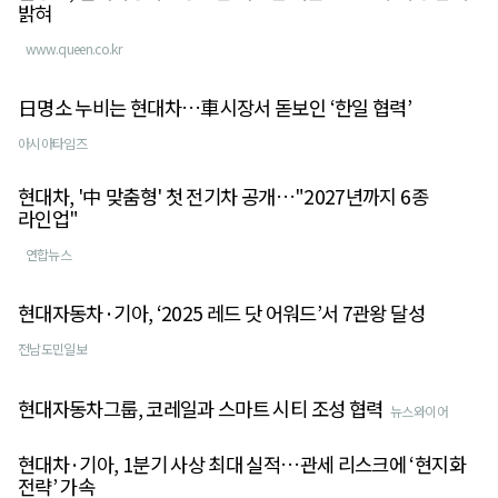
밝혀
www.queen.co.kr
日명소 누비는 현대차…車시장서 돋보인 ‘한일 협력’
아시아타임즈
현대차, '中 맞춤형' 첫 전기차 공개…"2027년까지 6종
라인업"
연합뉴스
현대자동차·기아, ‘2025 레드 닷 어워드’서 7관왕 달성
전남도민일보
현대자동차그룹, 코레일과 스마트 시티 조성 협력
뉴스와이어
현대차·기아, 1분기 사상 최대 실적…관세 리스크에 ‘현지화
전략’ 가속