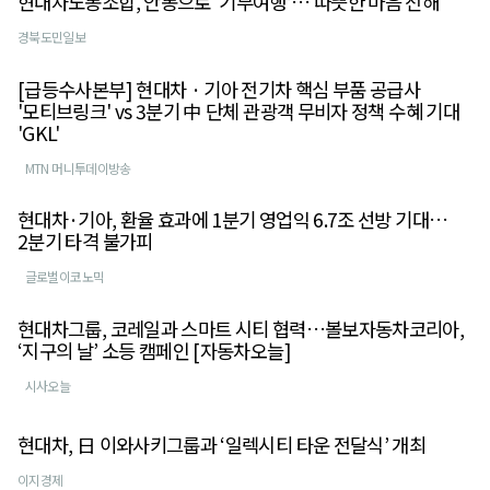
현대차노동조합, 안동으로 ‘기부여행’… 따뜻한 마음 전해
경북도민일보
[급등수사본부] 현대차 · 기아 전기차 핵심 부품 공급사
'모티브링크' vs 3분기 中 단체 관광객 무비자 정책 수혜 기대
'GKL'
MTN 머니투데이방송
현대차·기아, 환율 효과에 1분기 영업익 6.7조 선방 기대…
2분기 타격 불가피
글로벌이코노믹
현대차그룹, 코레일과 스마트 시티 협력…볼보자동차코리아,
‘지구의 날’ 소등 캠페인 [자동차오늘]
시사오늘
현대차, 日 이와사키그룹과 ‘일렉시티 타운 전달식’ 개최
이지경제