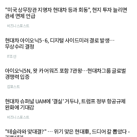
"미국 상무장관 지명자 현대차 등과 회동", 현지 투자 늘리면
관세 면제 언급
비즈니스포스트
현대차 아이오닉5·6, 디지털 사이드미러 결로 발생…
무상수리 결정
IT조선
아이오닉5N, 왓 카 어워즈 포함 7관왕…현대차그룹 글로벌
경쟁력 입증
잡포스트
현대차 슈퍼널 UAM에 '결실' 거두나, 트럼프 정부 항공규제
완화에 기대감
비즈니스포스트
"테슬라와 맞대결?" … 위기 맞은 현대車, 드디어 칼 뽑았다 -