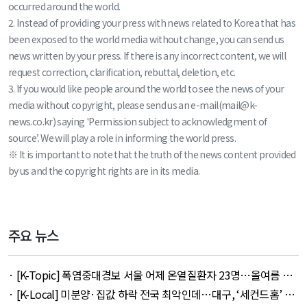
occurred around the world.
2. Instead of providing your press with news related to Korea that has
been exposed to the world media without change, you can send us
news written by your press. If there is any incorrect content, we will
request correction, clarification, rebuttal, deletion, etc.
3. If you would like people around the world to see the news of your
media without copyright, please send us an e-mail(mail@k-
news.co.kr) saying 'Permission subject to acknowledgment of
source’. We will play a role in informing the world press.
※ It is important to note that the truth of the news content provided
by us and the copyright rights are in its media.
주요 뉴스
· [K-Topic] 폭염중대경보 서울 어제 온열질환자 23명…올여름 최
다 외 33건 - August 5, 2026
· [K-Local] 미분양·집값 하락 전국 최악인데…대구, ‘세컨드홈’ 특