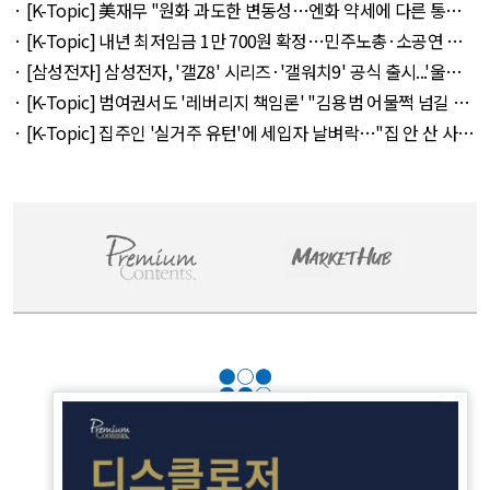
례서 빠졌다 외 11건 - August 5, 2026
· [K-Topic] 美재무 "원화 과도한 변동성…엔화 약세에 다른 통화
뒤따를 것" 외 50건 - August 5, 2026
· [K-Topic] 내년 최저임금 1만 700원 확정…민주노총·소공연 이
의 불수용 외 44건 - August 5, 2026
· [삼성전자] 삼성전자, '갤Z8' 시리즈·'갤워치9' 공식 출시...'울트
라' 257만 7300원 외 51건 - August 6, 2026
· [K-Topic] 범여권서도 '레버리지 책임론' "김용범 어물쩍 넘길 수
없어" 외 50건 - August 5, 2026
· [K-Topic] 집주인 '실거주 유턴'에 세입자 날벼락…"집 안 산 사람
만 바보" 외 50건 - August 5, 2026