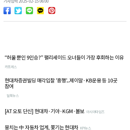
기사입력 2025-02-15 06:00
“허울 뿐인 9인승?” 팰리세이드 오너들이 가장 후회하는 이유
카프레스
현대차증권빌딩 매각입찰 '흥행'...제이알·KB운용 등 10곳
참여
딜북뉴스
[AT 오토 단신] 현대차·기아·KGM·볼보
아시아타임즈
뭉치는 中 자동차 업계, 쫓기는 현대차
KPI뉴스