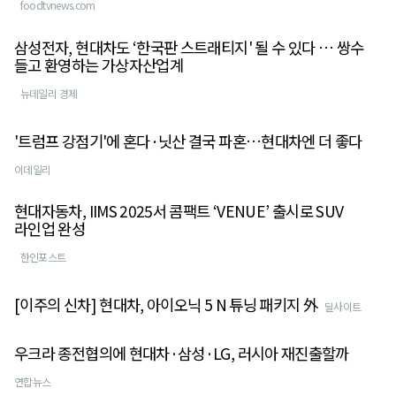
foodtvnews.com
삼성전자, 현대차도 ‘한국판 스트래티지' 될 수 있다 … 쌍수
들고 환영하는 가상자산업계
뉴데일리 경제
'트럼프 강점기'에 혼다·닛산 결국 파혼…현대차엔 더 좋다
이데일리
현대자동차, IIMS 2025서 콤팩트 ‘VENUE’ 출시로 SUV
라인업 완성
한인포스트
[이주의 신차] 현대차, 아이오닉 5 N 튜닝 패키지 外
딜사이트
우크라 종전협의에 현대차·삼성·LG, 러시아 재진출할까
연합뉴스