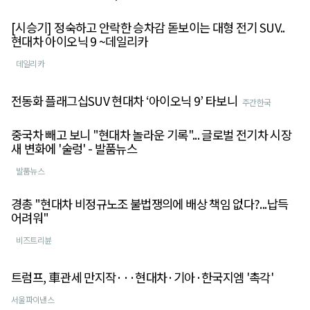
[시승기] 정숙하고 안락한 승차감 돋보이는 대형 전기 SUV..
현대차 아이오닉 9 ~데일리카
데일리카
전동화 플래그십SUV 현대차 ‘아이오닉 9’ 타보니
주간한국
중국차 빼고 보니 "현대차 놀라운 기록"... 글로벌 전기차 시장
새 변화에 '술렁' - 발품뉴스
발품뉴스
경총 "현대차 비정규노조 불법쟁의에 배상 책임 없다?...납득
어려워"
비즈트리뷴
트럼프, 車관세 만지작···현대차·기아·한국지엠 '촉각'
서울파이낸스