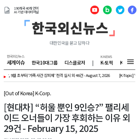
190개국 40개 언어
AI 기반 데이터저널
대한민국을 묻고 답하다
한국외신뉴스
K-NEWS
세계이슈
한국10대그룹
디스클로저
|
K-토픽
K-기업
찰, 9월 초부터 '가족사건 상피제' 전격 실시 외 46건 - August 7, 2026
▸
[K-Topic] '극한폭
[Out of Korea] K-Corp.
[현대차] “허울 뿐인 9인승?” 팰리세
이드 오너들이 가장 후회하는 이유 외
29건 - February 15, 2025