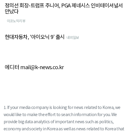
정의선 회장-트럼프 주니어, PGA 제네시스 인비테이셔널서
만났다
이코노믹리뷰
현대자동차, ‘아이오닉 9’ 출시
내외일보
에디터 mail@k-news.co.kr
1. If your media company is looking for news related to Korea, we
would like to make the effort to search information for you. We
provide big data analytics of important news such as politics,
economy and society in Korea as well as news related to Korea that