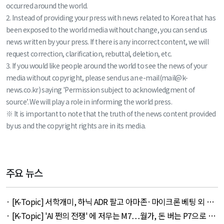
occurred around the world.
2. Instead of providing your press with news related to Korea that has
been exposed to the world media without change, you can send us
news written by your press. If there is any incorrect content, we will
request correction, clarification, rebuttal, deletion, etc.
3. If you would like people around the world to see the news of your
media without copyright, please send us an e-mail(mail@k-
news.co.kr) saying 'Permission subject to acknowledgment of
source’. We will play a role in informing the world press.
※ It is important to note that the truth of the news content provided
by us and the copyright rights are in its media.
주요 뉴스
· [K-Topic] 서학개미, 하닉 ADR 팔고 아마존·마이크론 베팅 외 45
건 - August 8, 2026
· [K-Topic] 'AI 쩐의 전쟁' 에 저무는 M7…월가, 돈 버는 P7으로 갈