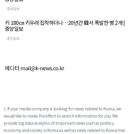
중앙일보
키 180㎝ 키우려 집착하더니…20년간 韓서 폭발한 병 2개 |
중앙일보
중앙일보
에디터 mail@k-news.co.kr
1. If your media company is looking for news related to Korea, we
would like to make the effort to search information for you. We
provide big data analytics of important news such as politics,
economy and society in Korea as well as news related to Korea that