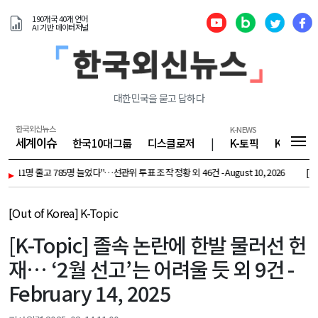
190개국 40개 언어
AI 기반 데이터저널
대한민국을 묻고 답하다
한국외신뉴스
K-NEWS
세계이슈
한국10대그룹
디스클로저
|
K-토픽
K-기업
] "611명 줄고 785명 늘었다"…선관위 투표 조작 정황 외 46건 - August 10, 2026
▸
[K-To
[Out of Korea] K-Topic
[K-Topic] 졸속 논란에 한발 물러선 헌
재… ‘2월 선고’는 어려울 듯 외 9건 -
February 14, 2025