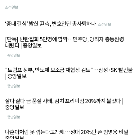
조선일보
‘중대 결심’ 밝힌 尹측, 변호인단 총사퇴하나
조선일보
[단독] 반탄집회 5만명에 깜짝…민주당, 당직자 총동원령
내렸다 | 중앙일보
중앙일보
"트럼프 정부, 반도체 보조금 재협상 검토"…삼성·SK 빨간불
| 중앙일보
중앙일보
살다 살다 금 품절 사태, 김치 프리미엄 20%까지 붙었다 |
중앙일보
중앙일보
나훈아처럼 못 꺾는다고? 땡!…성대 20%만 쓴 임영웅 비밀 |
중앙일보