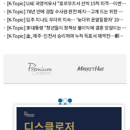
아타나 외 30건 - August 8, 2026
· [K-Topic] UAE 국영석유사 "호르무즈서 선박 15척 피격…이번주
에도 3척" 외 9건 - August 8, 2026
· [K-Topic] 78년 만에 검찰 수사권 완전 폐지…고개 드는 위헌 논
란 외 25건 - August 8, 2026
· [K-Topic] 입추 지나도 무더위 지속… '늦더위 온열질환자' 10년
만에 3배↑ 외 26건 - August 8, 2026
· [K-Topic] 李대통령 "청년들이 정책상 불이익에 결혼 망설이는 일
없어야" 외 26건 - August 8, 2026
· [K-Topic] 金, 제주·인천서 승리하며 누적 득표서 재역전…鄭과
0.86%p차 외 36건 - August 9, 2026